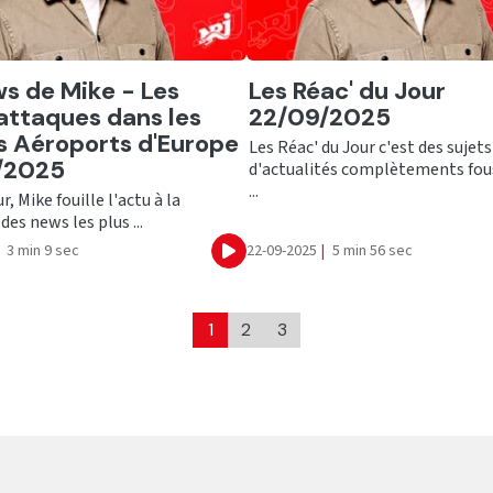
er
Ecouter
s de Mike - Les
Les Réac' du Jour
ttaques dans les
22/09/2025
 Aéroports d'Europe
Les Réac' du Jour c'est des sujets
/2025
d'actualités complètements fou
...
, Mike fouille l'actu à la
des news les plus ...
3 min 9 sec
22-09-2025
|
5 min 56 sec
Ecouter
1
2
3