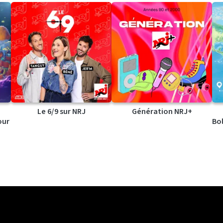
Le 6/9 sur NRJ
Génération NRJ+
our
Bol