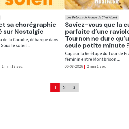
Les Détours de France du Chef Albert
er
Ecouter
 et sa chorégraphie
Saviez-vous que la c
té sur Nostalgie
parfaite d’une raviol
Tournon ne dure qu’
nu de la Caraïbe, débarque dans
seule petite minute 
Sous le soleil ...
Cap sur la 6e étape du Tour de F
féminin entre Montbrison ...
1 min 13 sec
06-08-2026
|
2 min 1 sec
1
2
3