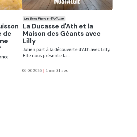
Les Bons Plans en Wallonie
Ecouter
uisson
La Ducasse d'Ath et la
e de
Maison des Géants avec
une
Lilly
?
Julien part à la découverte d'Ath avec Lilly.
Elle nous présente la ...
rance
06-08-2026
|
1 min 31 sec