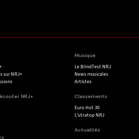
Musique
+
Le BlindTest NRJ
és sur NRJ+
News musicales
ssions
Artistes
couter NRJ+
Classements
Euro Hot 30
L'utratop NRJ
Actualités
ts