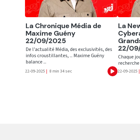
Ecouter
Ecout
La Chronique Média de
La New
Maxime Guény
Cybera
22/09/2025
Grands
22/09
De l'actualité Média, des exclusivités, des
infos croustillantes, ... Maxime Guény
Chaque jour
balance ...
recherche 
22-09-2025
|
8 min 34 sec
22-09-2025
|
Ecouter