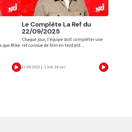
Ecouter
Le Complète La Ref du
22/09/2025
Chaque jour, l'équipe doit compléter une
s que Mike
ref connue de film en tentant ...
22-09-2025
|
1 min 34 sec
Ecouter
Ecouter