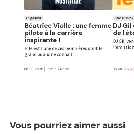
Le portrait
Sous le soleil
Ecouter
Ecout
Béatrice Vialle : une femme
DJ Gil
pilote à la carrière
de l'é
inspirante !
DJ Gil, ve
l'émission 
Elle est l’une de ces pionnières dont le
grand public ne connait ...
06-08-2026
|
3 min 24 sec
06-08-2026
|
Vous pourriez aimer aussi