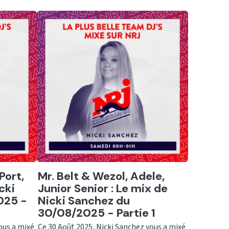
Ecouter
Port,
Mr. Belt & Wezol, Adele,
cki
Junior Senior : Le mix de
025 -
Nicki Sanchez du
30/08/2025 - Partie 1
ous a mixé
Ce 30 Août 2025, Nicki Sanchez vous a mixé