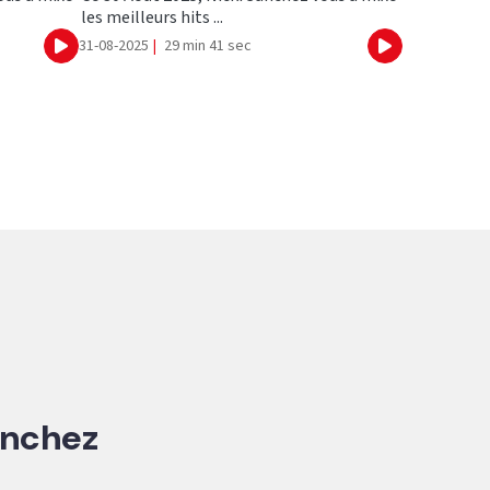
les meilleurs hits ...
31-08-2025
|
29 min 41 sec
Ecouter
Ecouter
anchez