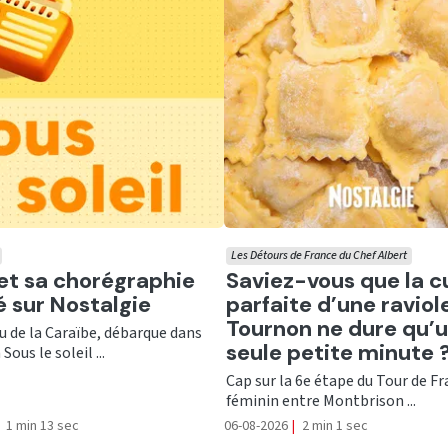
Les Détours de France du Chef Albert
er
Ecouter
 et sa chorégraphie
Saviez-vous que la c
té sur Nostalgie
parfaite d’une raviol
Tournon ne dure qu’
nu de la Caraïbe, débarque dans
seule petite minute 
Sous le soleil ...
Cap sur la 6e étape du Tour de F
féminin entre Montbrison ...
1 min 13 sec
06-08-2026
|
2 min 1 sec