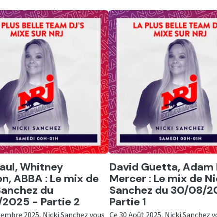
er
Ecouter
aul, Whitney
David Guetta, Adam 
n, ABBA : Le mix de
Mercer : Le mix de Ni
Sanchez du
Sanchez du 30/08/2
2025 - Partie 2
Partie 1
tembre 2025, Nicki Sanchez vous
Ce 30 Août 2025, Nicki Sanchez v