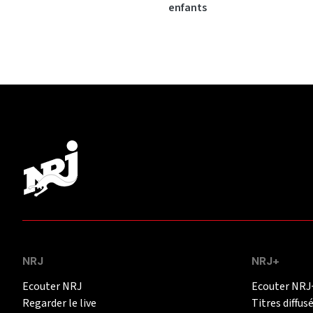
enfants
NRJ
NRJ+
Ecouter NRJ
Ecouter NRJ
Regarder le live
Titres diffus