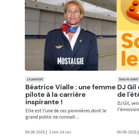
Le portrait
Sous le soleil
Ecouter
Ecout
Béatrice Vialle : une femme
DJ Gil
pilote à la carrière
de l'é
inspirante !
DJ Gil, ve
l'émission 
Elle est l’une de ces pionnières dont le
grand public ne connait ...
06-08-2026
|
3 min 24 sec
06-08-2026
|