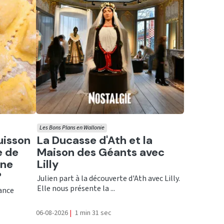
Les Bons Plans en Wallonie
Ecouter
uisson
La Ducasse d'Ath et la
e de
Maison des Géants avec
une
Lilly
?
Julien part à la découverte d'Ath avec Lilly.
Elle nous présente la ...
rance
06-08-2026
|
1 min 31 sec