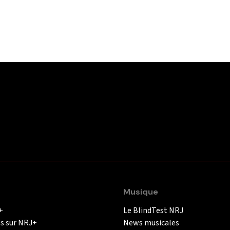
Musique
+
Le BlindTest NRJ
és sur NRJ+
News musicales