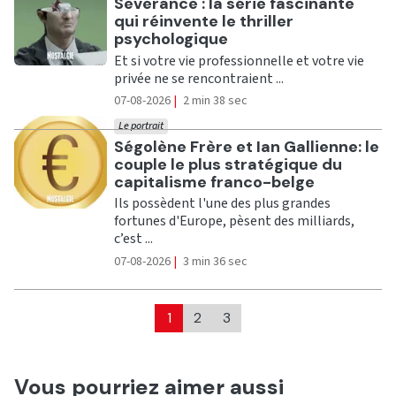
Ecouter
Severance : la série fascinante
qui réinvente le thriller
psychologique
Et si votre vie professionnelle et votre vie
privée ne se rencontraient ...
07-08-2026
|
2 min 38 sec
Le portrait
Ecouter
Ségolène Frère et Ian Gallienne: le
couple le plus stratégique du
capitalisme franco-belge
Ils possèdent l'une des plus grandes
fortunes d'Europe, pèsent des milliards,
c’est ...
07-08-2026
|
3 min 36 sec
1
2
3
Vous pourriez aimer aussi