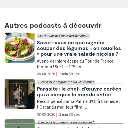
Autres podcasts à découvrir
Les Détours de France du Chef Albert
Ecouter
Savez-vous ce que signifie
couper des légumes « en rouelles
» pour une vraie salade niçoise ?
Avant-dernière étape du Tour de France
féminin ! Sur les 175 km ...
08-08-2026
|
2 min 59 sec
C'est quoi le programme sur vos écrans?
Ecouter
Parasite : le chef-d'œuvre coréen
qui a conquis le monde entier
Récompensé par la Palme d'Or à Cannes et
l'Oscar du meilleur film, ...
08-08-2026
|
2 min 30 sec
C'est quoi le programme sur vos écrans?