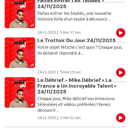
Ecouter
Faites Entrer Les Teubés -
24/11/2025
Faites entrer les teubés, une nouvelle
histoire folle d'un teubé à découvrir ...
24-11-2025
|
5 min 37 sec
Eco
Ecouter
Le Trottoir Du Jour 24/11/2025
Votre objet fétiche c'est quoi ? Chaque jour,
ils doivent répondre à ...
24-11-2025
|
9 min 19 sec
Eco
Ecouter
Le Débrief - Mike Débrief « La
France a Un Incroyable Talent »
24/11/2025
Chaque jour, Mike débrief vos émissions
télévisées et vidéos préférées ! Venez
découvrir ...
24-11-2025
|
3 min 52 sec
Eco