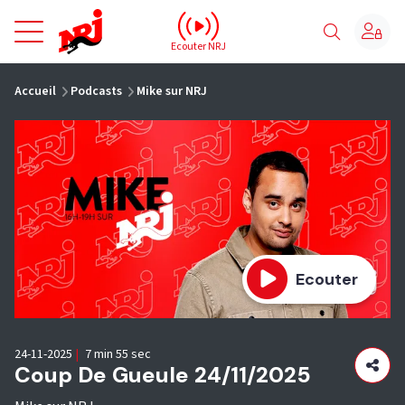
NRJ - Accueil
Ecouter NRJ
vous êtes ici
Accueil
Podcasts
Mike sur NRJ
Ecouter
24-11-2025
|
7 min 55 sec
Coup De Gueule 24/11/2025