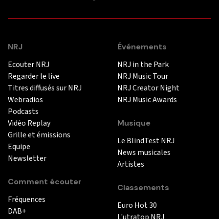
NRJ
Événements
Ecouter NRJ
NRJ in the Park
Regarder le live
NRJ Music Tour
Titres diffusés sur NRJ
NRJ Creator Night
Webradios
NRJ Music Awards
Podcasts
Vidéo Replay
Musique
Grille et émissions
Le BlindTest NRJ
Equipe
News musicales
Newsletter
Artistes
Comment écouter
Classements
Fréquences
Euro Hot 30
DAB+
L'utratop NRJ