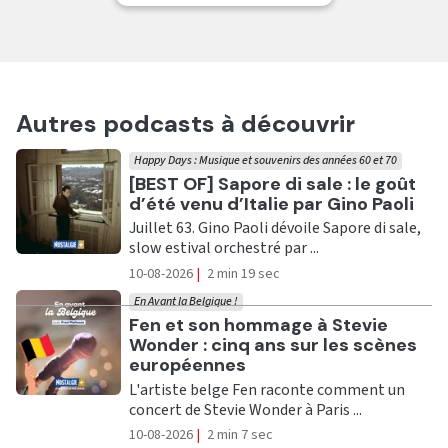
Autres podcasts à découvrir
Happy Days : Musique et souvenirs des années 60 et 70
Ecouter
[BEST OF] Sapore di sale : le goût
d’été venu d’Italie par Gino Paoli
Juillet 63. Gino Paoli dévoile Sapore di sale,
slow estival orchestré par ...
10-08-2026
|
2 min 19 sec
En Avant la Belgique !
Ecouter
Fen et son hommage à Stevie
Wonder : cinq ans sur les scènes
européennes
L'artiste belge Fen raconte comment un
concert de Stevie Wonder à Paris ...
10-08-2026
|
2 min 7 sec