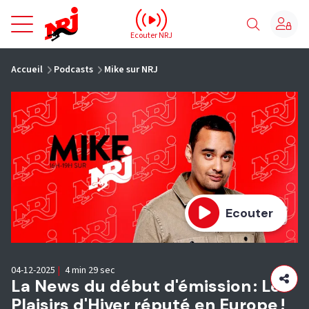
NRJ - Accueil
Ecouter NRJ
vous êtes ici
Accueil
Podcasts
Mike sur NRJ
Ecouter
04-12-2025
|
4 min 29 sec
La News du début d'émission : Les
Plaisirs d'Hiver réputé en Europe !