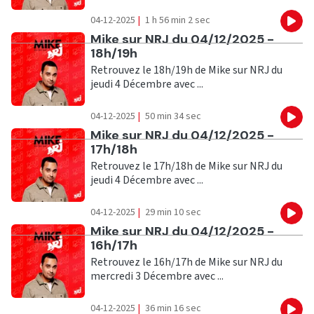
04-12-2025
|
1 h 56 min 2 sec
Eco
Ecouter
Mike sur NRJ du 04/12/2025 -
18h/19h
Retrouvez le 18h/19h de Mike sur NRJ du
jeudi 4 Décembre avec ...
04-12-2025
|
50 min 34 sec
Eco
Ecouter
Mike sur NRJ du 04/12/2025 -
17h/18h
Retrouvez le 17h/18h de Mike sur NRJ du
jeudi 4 Décembre avec ...
04-12-2025
|
29 min 10 sec
Eco
Ecouter
Mike sur NRJ du 04/12/2025 -
16h/17h
Retrouvez le 16h/17h de Mike sur NRJ du
mercredi 3 Décembre avec ...
04-12-2025
|
36 min 16 sec