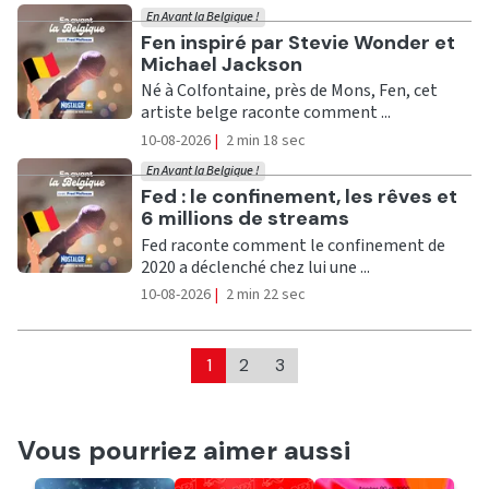
En Avant la Belgique !
Ecouter
Fen inspiré par Stevie Wonder et
Michael Jackson
Né à Colfontaine, près de Mons, Fen, cet
artiste belge raconte comment ...
10-08-2026
|
2 min 18 sec
En Avant la Belgique !
Ecouter
Fed : le confinement, les rêves et
6 millions de streams
Fed raconte comment le confinement de
2020 a déclenché chez lui une ...
10-08-2026
|
2 min 22 sec
1
2
3
Vous pourriez aimer aussi