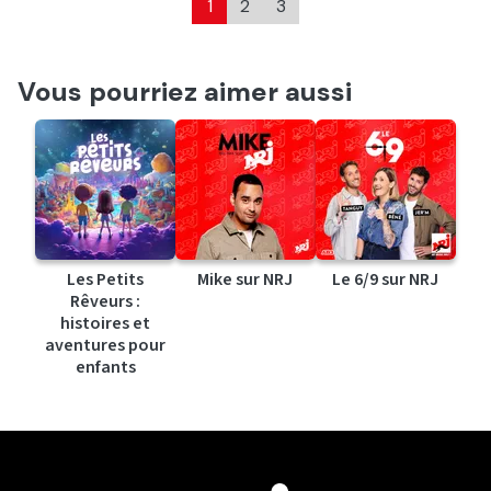
1
2
3
Vous pourriez aimer aussi
Les Petits
Mike sur NRJ
Le 6/9 sur NRJ
Rêveurs :
histoires et
aventures pour
enfants