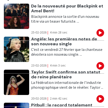
Ecouter
De la nouveauté pour Blackpink et
Amel Bent!
Blackpink annonce la sortie d'un nouveau
titre via un teaser futuriste. ...
25-02-2026
|
4 min 28 sec
Eco
Ecouter
Angèle: les premières notes de
son nouveau single
C’est ce vendredi 27 février que la chanteuse
dévoilera son nouveau single. ...
23-02-2026
|
4 min 3 sec
Eco
Ecouter
Taylor Swift confirme son statut
de reine planétaire
La Fédération internationale de l’industrie
phonographique vient de le révéler. Taylor ...
20-02-2026
|
2 min 42 sec
Eco
Ecouter
Pitbull : le record totalement