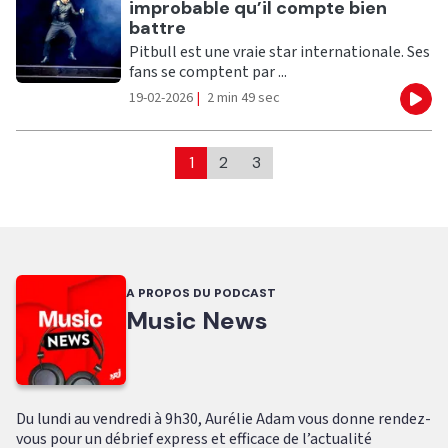
improbable qu’il compte bien
battre
Pitbull est une vraie star internationale. Ses
fans se comptent par ...
19-02-2026
|
2 min 49 sec
Eco
1
2
3
A PROPOS DU PODCAST
Music News
Du lundi au vendredi à 9h30, Aurélie Adam vous donne rendez-
vous pour un débrief express et efficace de l’actualité