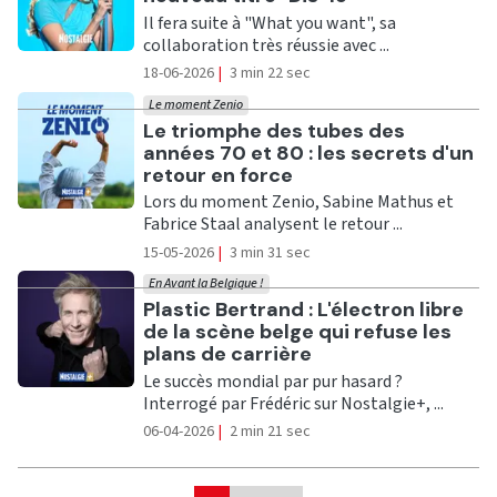
Il fera suite à "What you want", sa
collaboration très réussie avec ...
18-06-2026
|
3 min 22 sec
Le moment Zenio
Ecouter
Le triomphe des tubes des
années 70 et 80 : les secrets d'un
retour en force
Lors du moment Zenio, Sabine Mathus et
Fabrice Staal analysent le retour ...
15-05-2026
|
3 min 31 sec
En Avant la Belgique !
Ecouter
Plastic Bertrand : L'électron libre
de la scène belge qui refuse les
plans de carrière
Le succès mondial par pur hasard ?
Interrogé par Frédéric sur Nostalgie+, ...
06-04-2026
|
2 min 21 sec