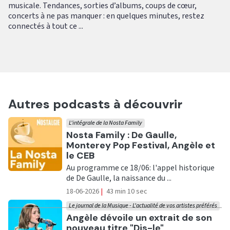
musicale. Tendances, sorties d’albums, coups de cœur,
concerts à ne pas manquer : en quelques minutes, restez
connectés à tout ce ...
Autres podcasts à découvrir
L'intégrale de la Nosta Family
Ecouter
Nosta Family : De Gaulle,
Monterey Pop Festival, Angèle et
le CEB
Au programme ce 18/06: l'appel historique
de De Gaulle, la naissance du ...
18-06-2026
|
43 min 10 sec
Le journal de la Musique - L'actualité de vos artistes préférés
Ecouter
Angèle dévoile un extrait de son
nouveau titre "Dis-le"