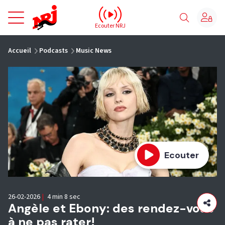
NRJ - Accueil
Ecouter NRJ
vous êtes ici
Accueil
Podcasts
Music News
Ecouter
26-02-2026
|
4 min 8 sec
Angèle et Ebony: des rendez-vous
à ne pas rater!