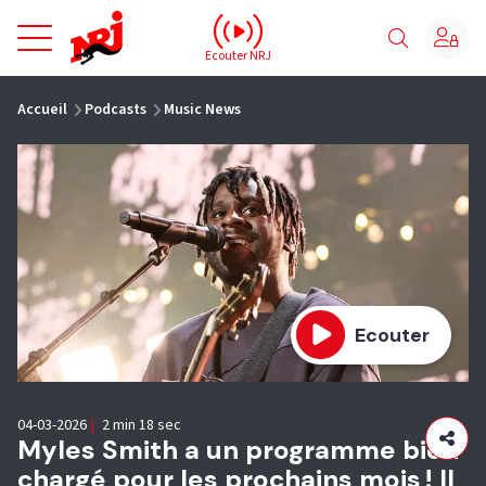
NRJ - Accueil
Ecouter NRJ
vous êtes ici
Accueil
Podcasts
Music News
Ecouter
04-03-2026
|
2 min 18 sec
Myles Smith a un programme bien
chargé pour les prochains mois ! Il