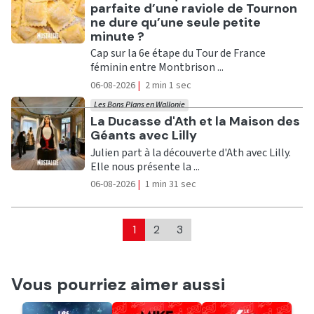
parfaite d’une raviole de Tournon
ne dure qu’une seule petite
minute ?
Cap sur la 6e étape du Tour de France
féminin entre Montbrison ...
06-08-2026
|
2 min 1 sec
Les Bons Plans en Wallonie
Ecouter
La Ducasse d'Ath et la Maison des
Géants avec Lilly
Julien part à la découverte d'Ath avec Lilly.
Elle nous présente la ...
06-08-2026
|
1 min 31 sec
1
2
3
Vous pourriez aimer aussi