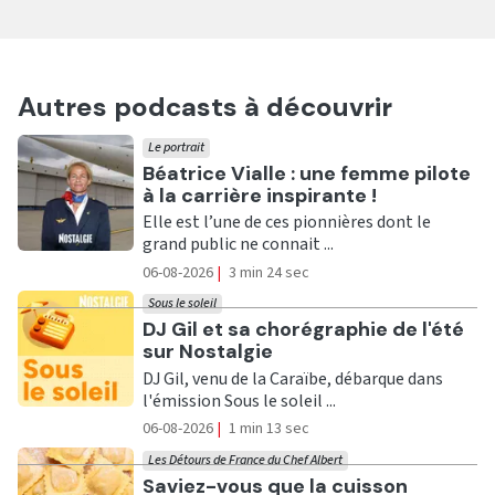
Autres podcasts à découvrir
Le portrait
Ecouter
Béatrice Vialle : une femme pilote
à la carrière inspirante !
Elle est l’une de ces pionnières dont le
grand public ne connait ...
06-08-2026
|
3 min 24 sec
Sous le soleil
Ecouter
DJ Gil et sa chorégraphie de l'été
sur Nostalgie
DJ Gil, venu de la Caraïbe, débarque dans
l'émission Sous le soleil ...
06-08-2026
|
1 min 13 sec
Les Détours de France du Chef Albert
Ecouter
Saviez-vous que la cuisson