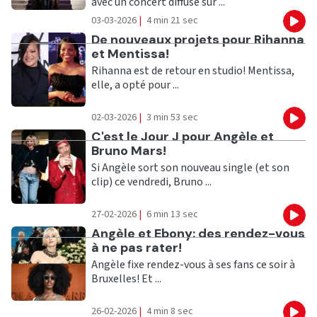
avec un concert diffusé sur ...
03-03-2026
|
4 min 21 sec
Eco
Ecouter
De nouveaux projets pour Rihanna
et Mentissa!
Rihanna est de retour en studio! Mentissa,
elle, a opté pour ...
02-03-2026
|
3 min 53 sec
Eco
Ecouter
C'est le Jour J pour Angèle et
Bruno Mars!
Si Angèle sort son nouveau single (et son
clip) ce vendredi, Bruno ...
27-02-2026
|
6 min 13 sec
Eco
Ecouter
Angèle et Ebony: des rendez-vous
à ne pas rater!
Angèle fixe rendez-vous à ses fans ce soir à
Bruxelles! Et ...
26-02-2026
|
4 min 8 sec