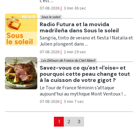
c’est ...
07-08-2026
|
3 min 36 sec
Sous le soleil
Ecouter
Radio Futura et la movida
madrileña dans Sous le soleil
Sangria, tinto de verano et fiesta ! Natalia et
Julien plongent dans ...
07-08-2026
|
2 min 19 sec
Les Détours de France du Chef Albert
Ecouter
Savez-vous ce qu'est «l'oise» et
pourquoi cette peau change tout
à la cuisson de votre gigot ?
Le Tour de France féminin s’attaque
aujourd'hui au mythique Mont Ventoux ! ...
07-08-2026
|
3 min 7 sec
1
2
3