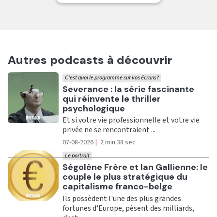
Autres podcasts à découvrir
C'est quoi le programme sur vos écrans?
Ecouter
Severance : la série fascinante
qui réinvente le thriller
psychologique
Et si votre vie professionnelle et votre vie
privée ne se rencontraient ...
07-08-2026
|
2 min 38 sec
Le portrait
Ecouter
Ségolène Frère et Ian Gallienne: le
couple le plus stratégique du
capitalisme franco-belge
Ils possèdent l'une des plus grandes
fortunes d'Europe, pèsent des milliards,