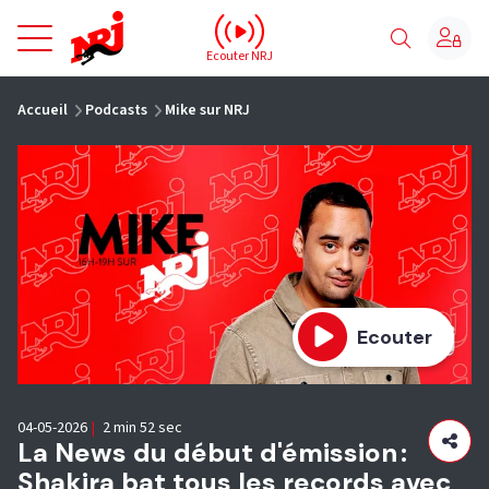
NRJ - Accueil
Ecouter NRJ
vous êtes ici
Accueil
Podcasts
Mike sur NRJ
Ecouter
04-05-2026
|
2 min 52 sec
La News du début d'émission :
Shakira bat tous les records avec