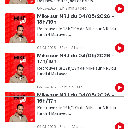
Des news folles, des debriefs ...
04-05-2026
|
2 h 2 min 37 sec
Eco
Ecouter
Mike sur NRJ du 04/05/2026 -
18h/19h
Retrouvez le 18h/19h de Mike sur NRJ du
lundi 4 Mai avec ...
04-05-2026
|
53 min 31 sec
Eco
Ecouter
Mike sur NRJ du 04/05/2026 -
17h/18h
Retrouvez le 17h/18h de Mike sur NRJ du
lundi 4 Mai avec ...
04-05-2026
|
34 min 40 sec
Eco
Ecouter
Mike sur NRJ du 04/05/2026 -
16h/17h
Retrouvez le 16h/17h de Mike sur NRJ du
lundi 4 Mai avec ...
04-05-2026
|
34 min 25 sec