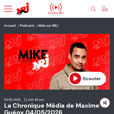
NRJ - Accueil
Ecouter NRJ
vous êtes ici
Accueil
Podcasts
Mike sur NRJ
Ecouter
04-05-2026
|
11 min 44 sec
La Chronique Média de Maxime
Guény 04/05/2026