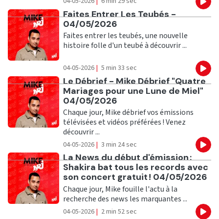
04-05-2026
|
6 min 29 sec
Eco
Ecouter
Faites Entrer Les Teubés -
04/05/2026
Faites entrer les teubés, une nouvelle
histoire folle d'un teubé à découvrir ...
04-05-2026
|
5 min 33 sec
Eco
Ecouter
Le Débrief - Mike Débrief "Quatre
Mariages pour une Lune de Miel"
04/05/2026
Chaque jour, Mike débrief vos émissions
télévisées et vidéos préférées ! Venez
découvrir ...
04-05-2026
|
3 min 24 sec
Eco
Ecouter
La News du début d'émission :
Shakira bat tous les records avec
son concert gratuit ! 04/05/2026
Chaque jour, Mike fouille l'actu à la
recherche des news les marquantes ...
04-05-2026
|
2 min 52 sec
Eco