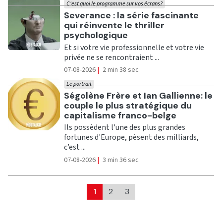
C'est quoi le programme sur vos écrans?
Ecouter
Severance : la série fascinante
qui réinvente le thriller
psychologique
Et si votre vie professionnelle et votre vie
privée ne se rencontraient ...
07-08-2026
|
2 min 38 sec
Le portrait
Ecouter
Ségolène Frère et Ian Gallienne: le
couple le plus stratégique du
capitalisme franco-belge
Ils possèdent l'une des plus grandes
fortunes d'Europe, pèsent des milliards,
c’est ...
07-08-2026
|
3 min 36 sec
1
2
3