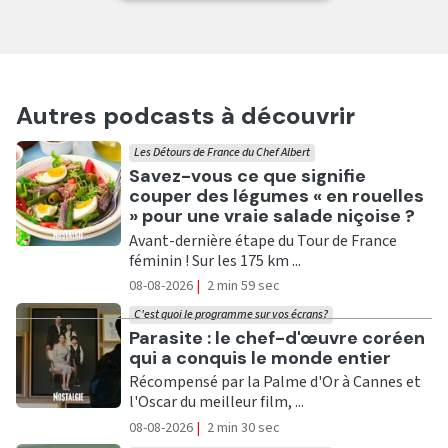
Autres podcasts à découvrir
Les Détours de France du Chef Albert
Ecouter
Savez-vous ce que signifie
couper des légumes « en rouelles
» pour une vraie salade niçoise ?
Avant-dernière étape du Tour de France
féminin ! Sur les 175 km ...
08-08-2026
|
2 min 59 sec
C'est quoi le programme sur vos écrans?
Ecouter
Parasite : le chef-d'œuvre coréen
qui a conquis le monde entier
Récompensé par la Palme d'Or à Cannes et
l'Oscar du meilleur film, ...
08-08-2026
|
2 min 30 sec