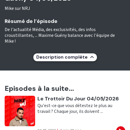
Mike sur NRJ
Résumé de l’épisode
De l'actualité Média, des exclusivités, des infos
croustillantes, ... Maxime Guény balance avec l'équipe de
Mike !
Description complète
Episodes à la suite...
Ecouter
Le Trottoir Du Jour 04/05/2026
Qu'est-ce que vous détestez le plus au
travail ? Chaque jour, ils doivent ...