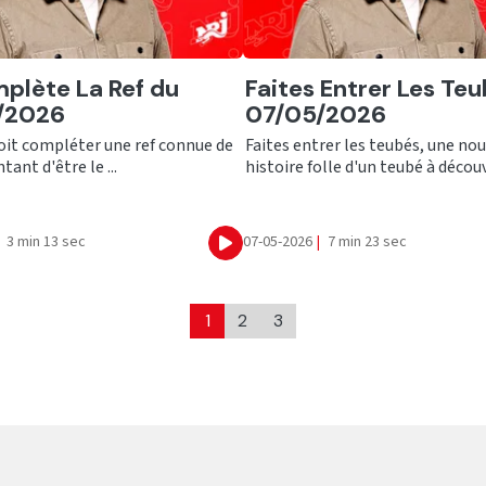
er
Ecouter
plète La Ref du
Faites Entrer Les Teu
/2026
07/05/2026
oit compléter une ref connue de
Faites entrer les teubés, une nou
tant d'être le ...
histoire folle d'un teubé à découvr
3 min 13 sec
07-05-2026
|
7 min 23 sec
Ecouter
1
2
3