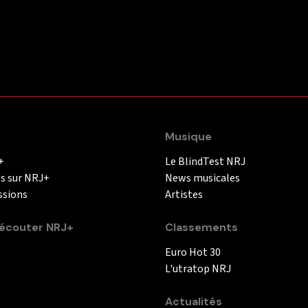
Musique
+
Le BlindTest NRJ
és sur NRJ+
News musicales
ssions
Artistes
couter NRJ+
Classements
Euro Hot 30
L'utratop NRJ
Actualités