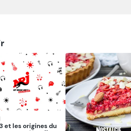
r
er
3 et les origines du