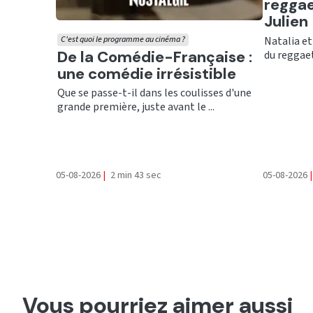
reggae
Julien
Natalia et
C'est quoi le programme au cinéma ?
Ecouter
De la Comédie-Française :
du reggaet
une comédie irrésistible
Que se passe-t-il dans les coulisses d'une
grande première, juste avant le ...
05-08-2026
|
2 min 43 sec
05-08-2026
|
Vous pourriez aimer aussi