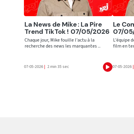
Ecouter
Ecout
La News de Mike : La Pire
Le Com
Trend TikTok ! 07/05/2026
07/05
Chaque jour, Mike fouille l'actu à la
L'équipe d
recherche des news les marquantes ...
film en ten
07-05-2026
|
2 min 35 sec
07-05-2026
|
Ecouter