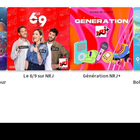
Le 6/9 sur NRJ
Génération NRJ+
our
Bol