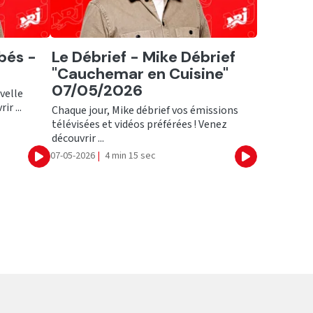
Ecouter
bés -
Le Débrief - Mike Débrief
"Cauchemar en Cuisine"
07/05/2026
velle
ir ...
Chaque jour, Mike débrief vos émissions
télévisées et vidéos préférées ! Venez
découvrir ...
07-05-2026
|
4 min 15 sec
Ecouter
Ecouter