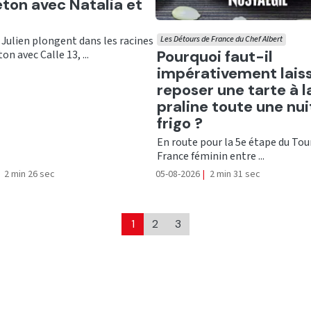
ton avec Natalia et
 Julien plongent dans les racines
Les Détours de France du Chef Albert
Ecouter
Pourquoi faut-il
on avec Calle 13, ...
impérativement lais
reposer une tarte à l
praline toute une nui
frigo ?
En route pour la 5e étape du Tou
France féminin entre ...
2 min 26 sec
05-08-2026
|
2 min 31 sec
1
2
3