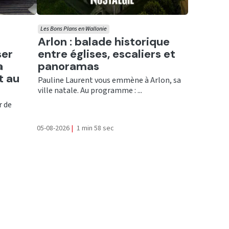
Les Bons Plans en Wallonie
Ecouter
Arlon : balade historique
ser
entre églises, escaliers et
a
panoramas
t au
Pauline Laurent vous emmène à Arlon, sa
ville natale. Au programme : ...
r de
05-08-2026
|
1 min 58 sec