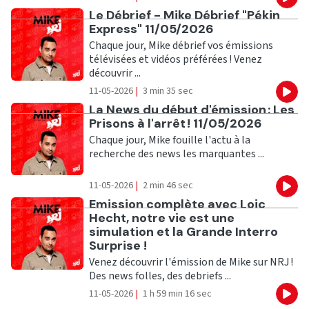
Eco
Ecouter
Le Débrief - Mike Débrief "Pékin
Express" 11/05/2026
Chaque jour, Mike débrief vos émissions
télévisées et vidéos préférées ! Venez
découvrir ...
11-05-2026
|
3 min 35 sec
Eco
Ecouter
La News du début d'émission : Les
Prisons à l'arrêt ! 11/05/2026
Chaque jour, Mike fouille l'actu à la
recherche des news les marquantes ...
11-05-2026
|
2 min 46 sec
Eco
Ecouter
Emission complète avec Loic
Hecht, notre vie est une
simulation et la Grande Interro
Surprise !
Venez découvrir l'émission de Mike sur NRJ !
Des news folles, des debriefs ...
11-05-2026
|
1 h 59 min 16 sec
Eco