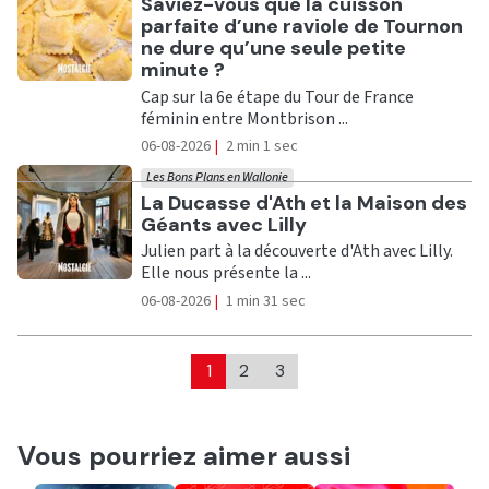
Ecouter
Saviez-vous que la cuisson
parfaite d’une raviole de Tournon
ne dure qu’une seule petite
minute ?
Cap sur la 6e étape du Tour de France
féminin entre Montbrison ...
06-08-2026
|
2 min 1 sec
Les Bons Plans en Wallonie
Ecouter
La Ducasse d'Ath et la Maison des
Géants avec Lilly
Julien part à la découverte d'Ath avec Lilly.
Elle nous présente la ...
06-08-2026
|
1 min 31 sec
1
2
3
Vous pourriez aimer aussi