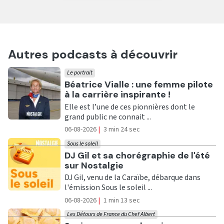
Autres podcasts à découvrir
Le portrait
Ecouter
Béatrice Vialle : une femme pilote
à la carrière inspirante !
Elle est l’une de ces pionnières dont le
grand public ne connait ...
06-08-2026
|
3 min 24 sec
Sous le soleil
Ecouter
DJ Gil et sa chorégraphie de l'été
sur Nostalgie
DJ Gil, venu de la Caraïbe, débarque dans
l'émission Sous le soleil ...
06-08-2026
|
1 min 13 sec
Les Détours de France du Chef Albert