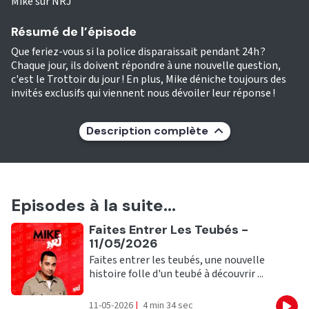
Mike sur NRJ
Résumé de l’épisode
Que feriez-vous si la police disparaissait pendant 24h ?
Chaque jour, ils doivent répondre à une nouvelle question,
c'est le Trottoir du jour ! En plus, Mike déniche toujours des
invités exclusifs qui viennent nous dévoiler leur réponse !
Description complète
Episodes à la suite...
Ecouter
Faites Entrer Les Teubés -
11/05/2026
Faites entrer les teubés, une nouvelle
histoire folle d'un teubé à découvrir ...
11-05-2026
|
4 min 34 sec