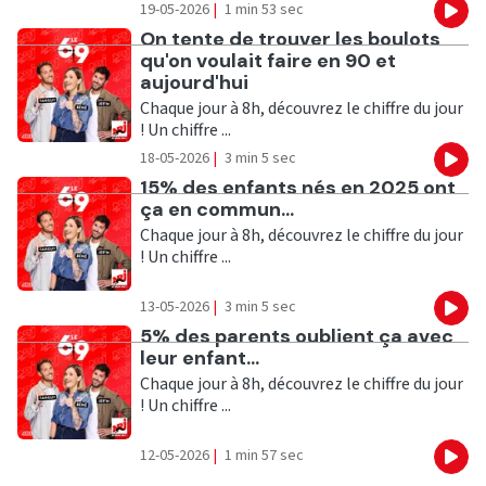
19-05-2026
|
1 min 53 sec
Eco
Ecouter
On tente de trouver les boulots
qu'on voulait faire en 90 et
aujourd'hui
Chaque jour à 8h, découvrez le chiffre du jour
! Un chiffre ...
18-05-2026
|
3 min 5 sec
Eco
Ecouter
15% des enfants nés en 2025 ont
ça en commun...
Chaque jour à 8h, découvrez le chiffre du jour
! Un chiffre ...
13-05-2026
|
3 min 5 sec
Eco
Ecouter
5% des parents oublient ça avec
leur enfant...
Chaque jour à 8h, découvrez le chiffre du jour
! Un chiffre ...
12-05-2026
|
1 min 57 sec
Eco