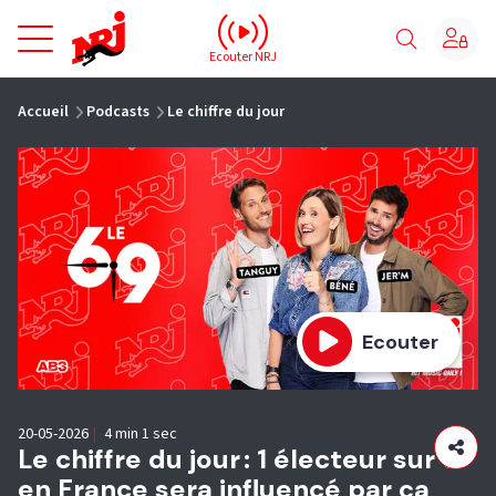
NRJ - Accueil
Ecouter NRJ
vous êtes ici
Accueil
Podcasts
Le chiffre du jour
Ecouter
20-05-2026
|
4 min 1 sec
Le chiffre du jour : 1 électeur sur 6
en France sera influencé par ça