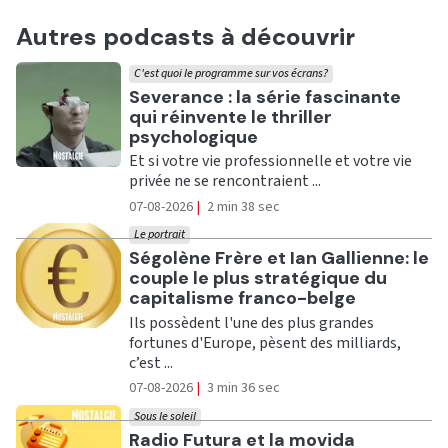
Autres podcasts à découvrir
C'est quoi le programme sur vos écrans?
Ecouter
Severance : la série fascinante
qui réinvente le thriller
psychologique
Et si votre vie professionnelle et votre vie
privée ne se rencontraient ...
07-08-2026
|
2 min 38 sec
Le portrait
Ecouter
Ségolène Frère et Ian Gallienne: le
couple le plus stratégique du
capitalisme franco-belge
Ils possèdent l'une des plus grandes
fortunes d'Europe, pèsent des milliards,
c’est ...
07-08-2026
|
3 min 36 sec
Sous le soleil
Ecouter
Radio Futura et la movida