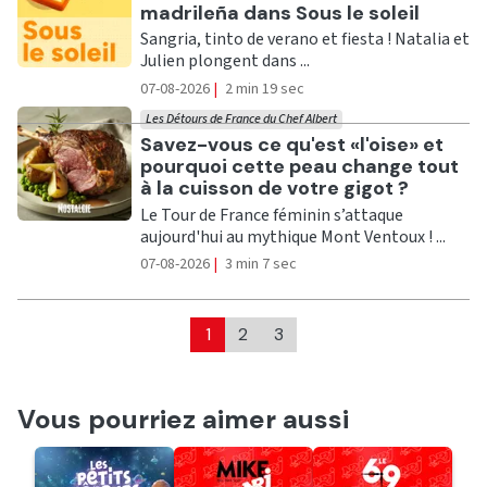
madrileña dans Sous le soleil
Sangria, tinto de verano et fiesta ! Natalia et
Julien plongent dans ...
07-08-2026
|
2 min 19 sec
Les Détours de France du Chef Albert
Ecouter
Savez-vous ce qu'est «l'oise» et
pourquoi cette peau change tout
à la cuisson de votre gigot ?
Le Tour de France féminin s’attaque
aujourd'hui au mythique Mont Ventoux ! ...
07-08-2026
|
3 min 7 sec
1
2
3
Vous pourriez aimer aussi