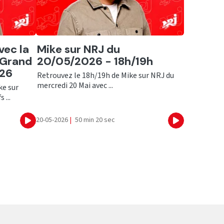
Ecouter
vec la
Mike sur NRJ du
e Grand
20/05/2026 - 18h/19h
026
Retrouvez le 18h/19h de Mike sur NRJ du
mercredi 20 Mai avec ...
ke sur
 ...
20-05-2026
|
50 min 20 sec
Ecouter
Ecouter