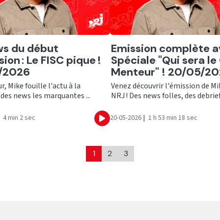
er
Ecouter
ws du début
Emission complète a
ion : Le FISC pique !
Spéciale "Qui sera l
/2026
Menteur" ! 20/05/2
, Mike fouille l'actu à la
Venez découvrir l'émission de Mi
des news les marquantes ...
NRJ ! Des news folles, des debriefs
4 min 2 sec
20-05-2026
|
1 h 53 min 18 sec
Ecouter
1
2
3