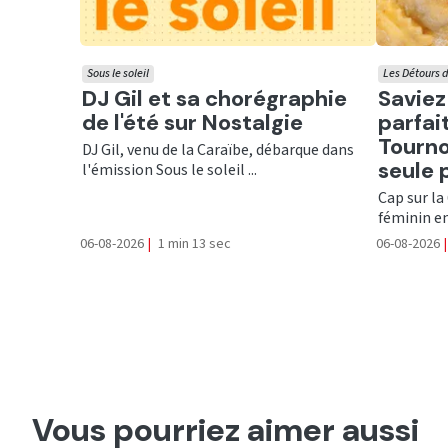
Sous le soleil
Les Détours d
Ecouter
Ecout
DJ Gil et sa chorégraphie
Saviez
de l'été sur Nostalgie
parfai
Tourno
DJ Gil, venu de la Caraïbe, débarque dans
seule 
l'émission Sous le soleil ...
Cap sur la
féminin en
06-08-2026
|
1 min 13 sec
06-08-2026
|
Vous pourriez aimer aussi