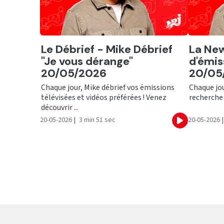
Ecouter
Ecout
Le Débrief - Mike Débrief
La Ne
"Je vous dérange"
d'émiss
20/05/2026
20/05
Chaque jour, Mike débrief vos émissions
Chaque jour
télévisées et vidéos préférées ! Venez
recherche 
découvrir ...
20-05-2026
|
3 min 51 sec
20-05-2026
|
Ecouter