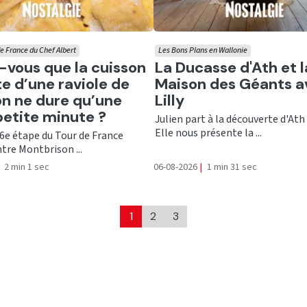
e France du Chef Albert
Les Bons Plans en Wallonie
er
Ecouter
-vous que la cuisson
La Ducasse d'Ath et l
te d’une raviole de
Maison des Géants a
n ne dure qu’une
Lilly
petite minute ?
Julien part à la découverte d'Ath 
Elle nous présente la ...
 6e étape du Tour de France
tre Montbrison ...
2 min 1 sec
06-08-2026
|
1 min 31 sec
1
2
3