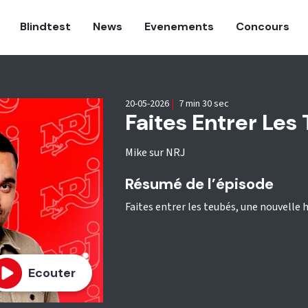
Blindtest
News
Evenements
Concours
20-05-2026
|
7 min 30 sec
Faites Entrer Le
Mike sur NRJ
Résumé de l’épisode
Faites entrer les teubés, une nouvelle hi
Ecouter