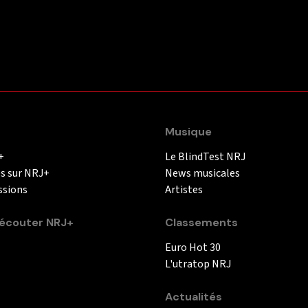
Musique
+
Le BlindTest NRJ
és sur NRJ+
News musicales
ssions
Artistes
couter NRJ+
Classements
Euro Hot 30
L'utratop NRJ
Actualités