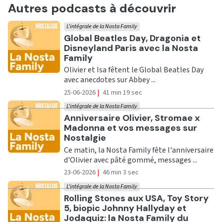
Autres podcasts à découvrir
L'intégrale de la Nosta Family
Ecouter
Global Beatles Day, Dragonia et
Disneyland Paris avec la Nosta
Family
Olivier et Isa fêtent le Global Beatles Day
avec anecdotes sur Abbey ...
25-06-2026
|
41 min 19 sec
L'intégrale de la Nosta Family
Ecouter
Anniversaire Olivier, Stromae x
Madonna et vos messages sur
Nostalgie
Ce matin, la Nosta Family fête l'anniversaire
d'Olivier avec pâté gommé, messages ...
23-06-2026
|
46 min 3 sec
L'intégrale de la Nosta Family
Ecouter
Rolling Stones aux USA, Toy Story
5, biopic Johnny Hallyday et
Jodaquiz: la Nosta Family du