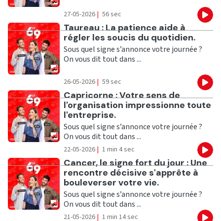
27-05-2026
|
56 sec
Eco
Ecouter
Taureau : La patience aide à
régler les soucis du quotidien.
Sous quel signe s’annonce votre journée ?
On vous dit tout dans ...
26-05-2026
|
59 sec
Eco
Ecouter
Capricorne : Votre sens de
l'organisation impressionne toute
l'entreprise.
Sous quel signe s’annonce votre journée ?
On vous dit tout dans ...
22-05-2026
|
1 min 4 sec
Eco
Ecouter
Cancer, le signe fort du jour : Une
rencontre décisive s'apprête à
bouleverser votre vie.
Sous quel signe s’annonce votre journée ?
On vous dit tout dans ...
21-05-2026
|
1 min 14 sec