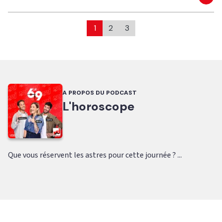
Eco
1
2
3
A PROPOS DU PODCAST
L'horoscope
Que vous réservent les astres pour cette journée ? ...