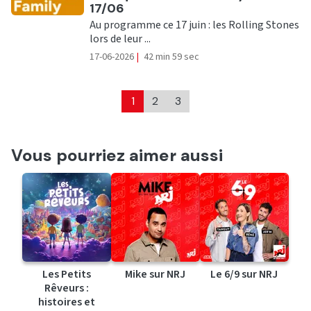
17/06
Au programme ce 17 juin : les Rolling Stones
lors de leur ...
17-06-2026
|
42 min 59 sec
1
2
3
Vous pourriez aimer aussi
Les Petits
Mike sur NRJ
Le 6/9 sur NRJ
Rêveurs :
histoires et