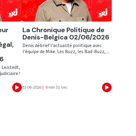
Ecouter
eur
La Chronique Politique de
Denis-Belgica 02/06/2026
égal,
Denis débrief l'actualité politique avec
l'équipe de Mike. Les Buzz, les Bad-Buzz, ...
26
 Leistedt,
udiciaire !
02-06-2026
|
6 min 51 sec
Ecouter
Ecouter