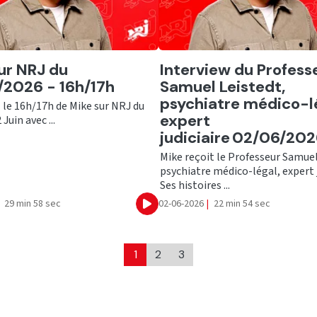
er
Ecouter
ur NRJ du
Interview du Profess
2026 - 16h/17h
Samuel Leistedt,
psychiatre médico-l
 le 16h/17h de Mike sur NRJ du
expert
Juin avec ...
judiciaire 02/06/20
Mike reçoit le Professeur Samuel
psychiatre médico-légal, expert j
Ses histoires ...
29 min 58 sec
02-06-2026
|
22 min 54 sec
Ecouter
1
2
3