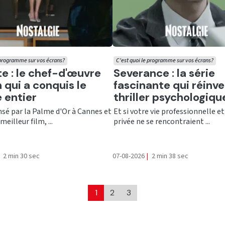
 programme sur vos écrans?
C'est quoi le programme sur vos écrans?
er
Ecouter
te : le chef-d'œuvre
Severance : la série
 qui a conquis le
fascinante qui réinve
 entier
thriller psychologiqu
é par la Palme d'Or à Cannes et
Et si votre vie professionnelle et
meilleur film, ...
privée ne se rencontraient ...
2 min 30 sec
07-08-2026
|
2 min 38 sec
1
2
3