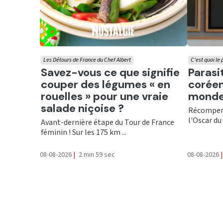
Les Détours de France du Chef Albert
C'est quoi le
Ecouter
Ecout
Savez-vous ce que signifie
Parasi
couper des légumes « en
coréen
rouelles » pour une vraie
monde
salade niçoise ?
Récompens
l'Oscar du 
Avant-dernière étape du Tour de France
féminin ! Sur les 175 km ...
08-08-2026
|
2 min 59 sec
08-08-2026
|