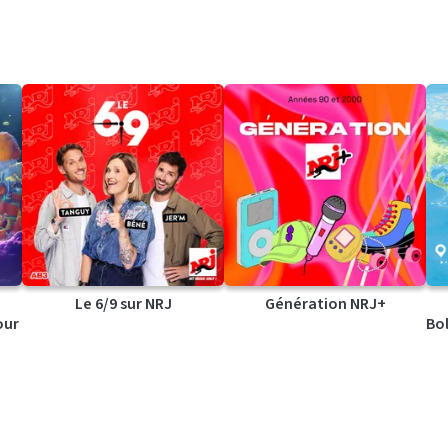
Le 6/9 sur NRJ
Génération NRJ+
our
Bol