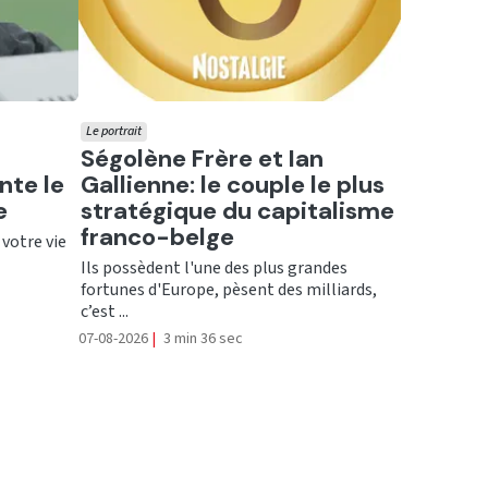
Le portrait
Ecouter
Ségolène Frère et Ian
nte le
Gallienne: le couple le plus
e
stratégique du capitalisme
franco-belge
 votre vie
Ils possèdent l'une des plus grandes
fortunes d'Europe, pèsent des milliards,
c’est ...
07-08-2026
|
3 min 36 sec