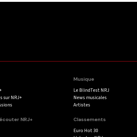
Musique
+
Le BlindTest NRJ
és sur NRJ+
News musicales
ssions
Artistes
couter NRJ+
Classements
Euro Hot 30