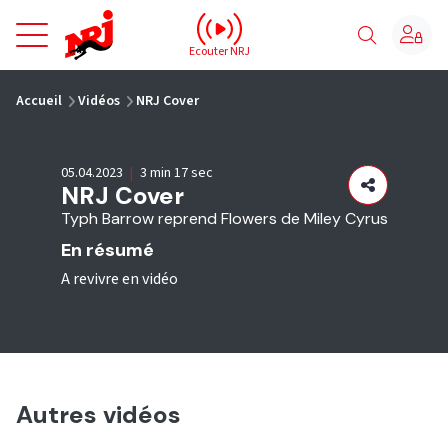
NRJ - Accueil
Ecouter NRJ
vous êtes ici
Accueil
Vidéos
NRJ Cover
05.04.2023
|
3 min 17 sec
NRJ Cover
Typh Barrow reprend Flowers de Miley Cyrus
En résumé
A revivre en vidéo
Autres vidéos