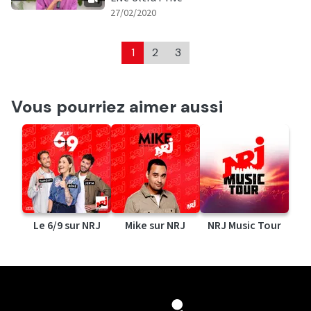
|
27/02/2020
1
2
3
Vous pourriez aimer aussi
Le 6/9 sur NRJ
Mike sur NRJ
NRJ Music Tour