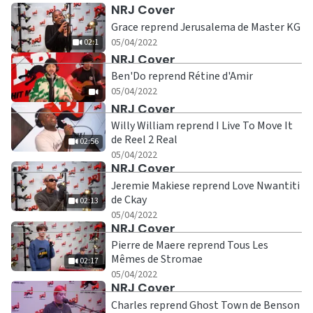
Ecouter
NRJ Cover
Grace reprend Jerusalema de Master KG
|
02:1
05/04/2022
02:1
Ecouter
NRJ Cover
Ben'Do reprend Rétine d'Amir
|
05/04/2022
Ecouter
NRJ Cover
Willy William reprend I Live To Move It
de Reel 2 Real
02:56
|
02:56
05/04/2022
Ecouter
NRJ Cover
Jeremie Makiese reprend Love Nwantiti
de Ckay
02:13
|
02:13
05/04/2022
Ecouter
NRJ Cover
Pierre de Maere reprend Tous Les
Mêmes de Stromae
02:17
|
02:17
05/04/2022
Ecouter
NRJ Cover
Charles reprend Ghost Town de Benson