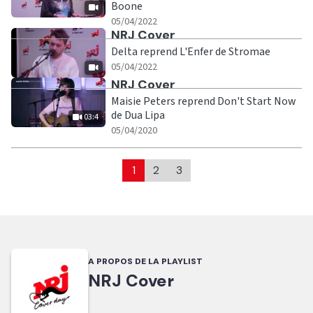
Boone
|
05/04/2022
Ecouter
NRJ Cover
Delta reprend L'Enfer de Stromae
|
05/04/2022
Ecouter
NRJ Cover
Maisie Peters reprend Don't Start Now
de Dua Lipa
03:4
|
03:4
05/04/2020
1
2
3
A PROPOS DE LA PLAYLIST
NRJ Cover