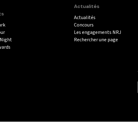
Actualités
ts
Actualités
ark
Concours
our
Les engagements NRJ
 Night
Rechercher une page
wards