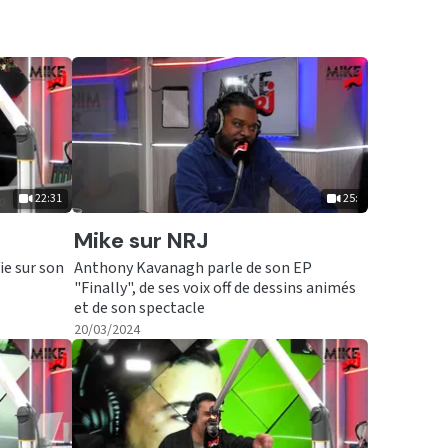
22:31
25:
Ecouter
Mike sur NRJ
ie sur son
Anthony Kavanagh parle de son EP
"Finally", de ses voix off de dessins animés
et de son spectacle
|
25:
20/03/2024