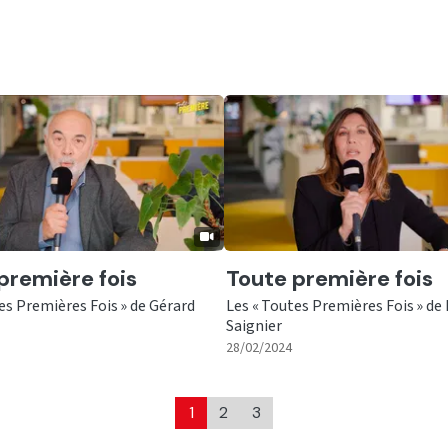
er
Ecouter
première fois
Toute première fois
es Premières Fois » de Gérard
Les « Toutes Premières Fois » de
Saignier
|
|
01:45
28/02/2024
1
2
3