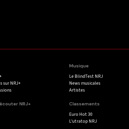
Musique
+
Le BlindTest NRJ
és sur NRJ+
News musicales
ssions
Artistes
couter NRJ+
Classements
Euro Hot 30
L'utratop NRJ