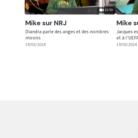
10:50
Ecouter
Ecout
Mike sur NRJ
Mike s
Diandra parle des anges et des nombres
Jacques es
miroirs
et à l'UEF
|
10:50
19/03/2024
19/03/2024