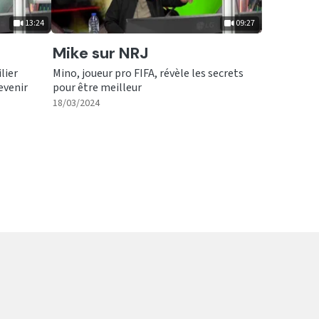
13:24
09:27
Ecouter
Mike sur NRJ
lier
Mino, joueur pro FIFA, révèle les secrets
evenir
pour être meilleur
|
09:27
18/03/2024