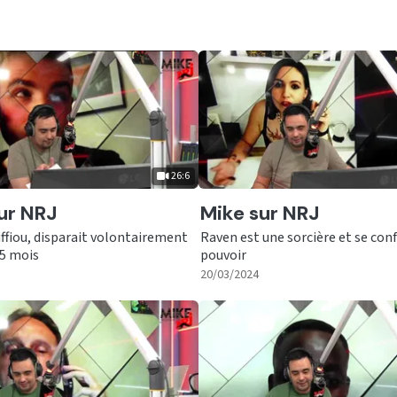
26:6
er
Ecouter
ur NRJ
Mike sur NRJ
ffiou, disparait volontairement
Raven est une sorcière et se conf
5 mois
pouvoir
|
26:6
|
22:31
20/03/2024