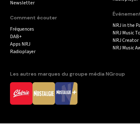
Newsletter
Événemen
Comment écouter
NRJ in the P
Fréquences
NRJ Music T
DAB+
NRJ Creator
Apps NRJ
NRJ Music A
Radioplayer
Les autres marques du groupe média NGroup