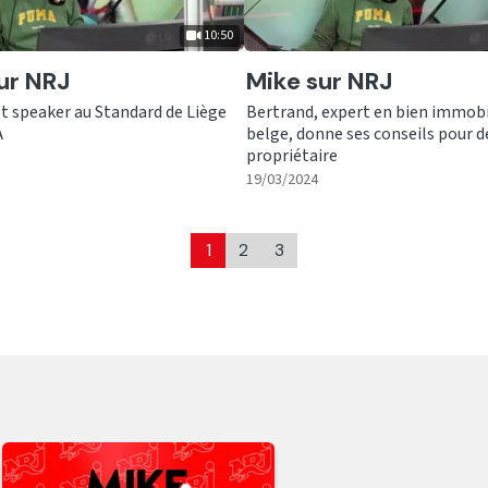
10:50
er
Ecouter
ur NRJ
Mike sur NRJ
t speaker au Standard de Liège
Bertrand, expert en bien immobi
A
belge, donne ses conseils pour d
propriétaire
|
10:50
|
13:24
19/03/2024
1
2
3