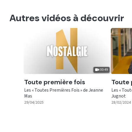
Autres vidéos à découvrir
00:49
Ecouter
Ecout
Toute première fois
Toute 
Les « Toutes Premières Fois » de Jeanne
Les « Tout
Mas
Jugnot
|
00:49
29/04/2025
28/02/2024