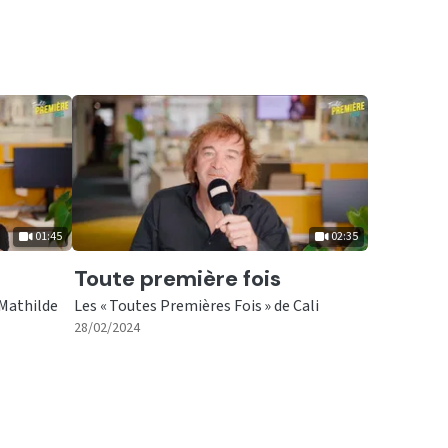
01:45
02:35
Ecouter
Toute première fois
 Mathilde
Les « Toutes Premières Fois » de Cali
|
02:35
28/02/2024