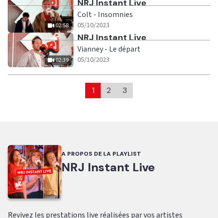
Ecouter
NRJ Instant Live
Colt - Insomnies
|
02:58
05/10/2023
02:58
Ecouter
NRJ Instant Live
Vianney - Le départ
|
02:39
05/10/2023
02:39
1
2
3
A PROPOS DE LA PLAYLIST
NRJ Instant Live
Revivez les prestations live réalisées par vos artistes