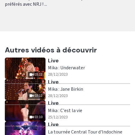
préférés avec NRJ ! ...
Autres vidéos à découvrir
Ecouter
Live
Mika : Underwater
|
03:12
28/12/2023
03:12
Ecouter
Live
Mika : Jane Birkin
|
03:12
28/12/2023
03:12
Ecouter
Live
Mika : C'est la vie
|
03:10
25/12/2023
03:10
Ecouter
Live
La tournée Central Tour d'Indochine