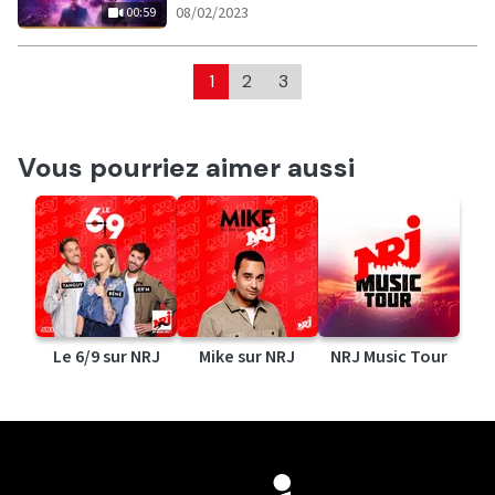
|
00:59
08/02/2023
00:59
1
2
3
Vous pourriez aimer aussi
Le 6/9 sur NRJ
Mike sur NRJ
NRJ Music Tour