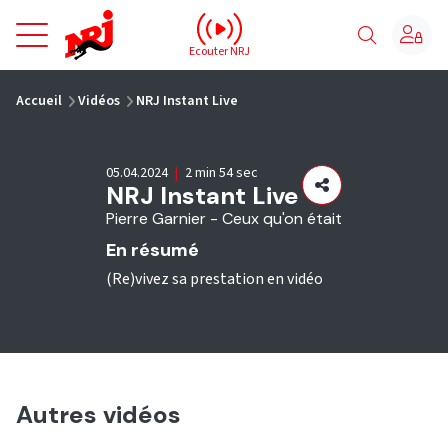
NRJ - Accueil
Ecouter NRJ
vous êtes ici
Accueil
Vidéos
NRJ Instant Live
05.04.2024
|
2 min 54 sec
NRJ Instant Live
Pierre Garnier - Ceux qu'on était
En résumé
(Re)vivez sa prestation en vidéo
Autres vidéos