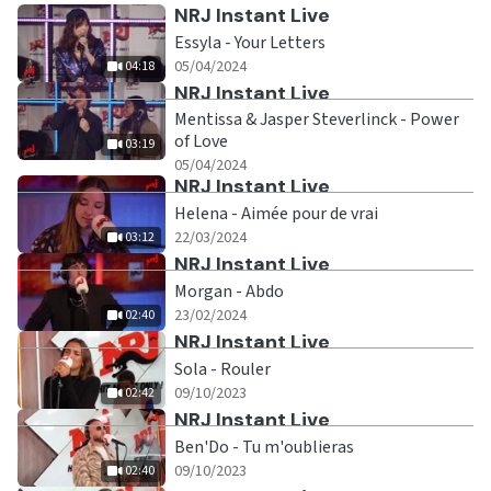
Ecouter
NRJ Instant Live
Essyla - Your Letters
|
04:18
05/04/2024
04:18
Ecouter
NRJ Instant Live
Mentissa & Jasper Steverlinck - Power
of Love
03:19
|
03:19
05/04/2024
Ecouter
NRJ Instant Live
Helena - Aimée pour de vrai
|
03:12
22/03/2024
03:12
Ecouter
NRJ Instant Live
Morgan - Abdo
|
02:40
23/02/2024
02:40
Ecouter
NRJ Instant Live
Sola - Rouler
|
02:42
09/10/2023
02:42
Ecouter
NRJ Instant Live
Ben'Do - Tu m'oublieras
|
02:40
09/10/2023
02:40