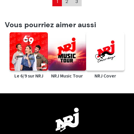
1
2
3
Vous pourriez aimer aussi
Le 6/9 sur NRJ
NRJ Music Tour
NRJ Cover