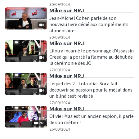
|
30/09/2024
Ecouter
Mike sur NRJ
Jean-Michel Cohen parle de son
nouveau livre dédié aux compléments
alimentaires
|
30/09/2024
Ecouter
Mike sur NRJ
Lilou a incarné le personnage d'Assassin
Creed qui a porté la flamme au début de
la cérémonie des JO
|
27/09/2024
Ecouter
Mike sur NRJ
Lequel des 2 - Lola alias Soca fait
découvrir sa passion pour le métal dans
un blind test revisité
|
27/09/2024
Ecouter
Mike sur NRJ
Olivier Mas est un ancien espion, il parle
de son métier !
26:
|
26:
26/09/2024