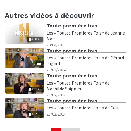
Autres vidéos à découvrir
Ecouter
Toute première fois
Les « Toutes Premières Fois » de Jeanne
Mas
00:49
|
00:49
29/04/2025
Ecouter
Toute première fois
Les « Toutes Premières Fois » de Gérard
Jugnot
|
28/02/2024
Ecouter
Toute première fois
Les « Toutes Premières Fois » de
Mathilde Saignier
01:45
|
01:45
28/02/2024
Ecouter
Toute première fois
Les « Toutes Premières Fois » de Cali
|
02:35
28/02/2024
02:35