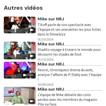
Autres vidéos
Ecouter
Mike sur NRJ
Titoff parle de son spectacle avec
l'équipe et ses anecdotes les plus folles
dans le Showbizz
|
01/10/2024
Ecouter
Mike sur NRJ
Stadito voyage à travers le monde pour
découvrir les stades de foot
|
01/10/2024
Ecouter
Mike sur NRJ
Keonii, chroniqueur drama du web,
analyse l'affaire de P. Diddy avec l'équipe
03:34
!
|
03:34
30/09/2024
Ecouter
Mike sur NRJ
L'équipe de Mike déballe des colis
perdus avec les membres du magasin
Pile ou Face