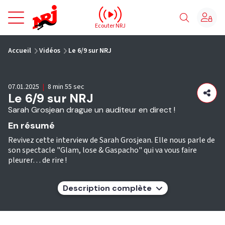
NRJ - Accueil
Ecouter NRJ
vous êtes ici
Accueil
Vidéos
Le 6/9 sur NRJ
07.01.2025
|
8 min 55 sec
Le 6/9 sur NRJ
Sarah Grosjean drague un auditeur en direct !
En résumé
Revivez cette interview de Sarah Grosjean. Elle nous parle de
son spectacle "Glam, lose & Gaspacho" qui va vous faire
pleurer… de rire !
Description complète