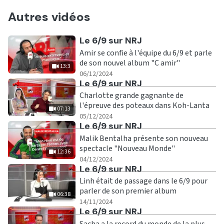
Autres vidéos
Ecouter
Le 6/9 sur NRJ
Amir se confie à l'équipe du 6/9 et parle
de son nouvel album "C amir"
13:3
|
13:3
06/12/2024
Ecouter
Le 6/9 sur NRJ
Charlotte grande gagnante de
l'épreuve des poteaux dans Koh-Lanta
07:13
|
07:13
05/12/2024
Ecouter
Le 6/9 sur NRJ
Malik Bentalha présente son nouveau
spectacle "Nouveau Monde"
12:36
|
12:36
04/12/2024
Ecouter
Le 6/9 sur NRJ
Linh était de passage dans le 6/9 pour
parler de son premier album
06:38
|
06:38
14/11/2024
Ecouter
Le 6/9 sur NRJ
Sacha a la record du monde de la plus