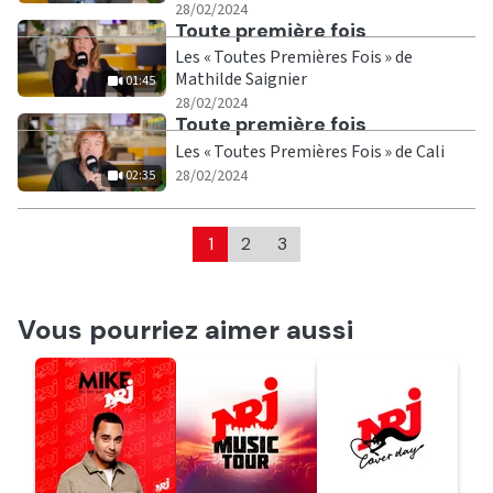
|
28/02/2024
Ecouter
Toute première fois
Les « Toutes Premières Fois » de
Mathilde Saignier
01:45
|
01:45
28/02/2024
Ecouter
Toute première fois
Les « Toutes Premières Fois » de Cali
|
02:35
28/02/2024
02:35
1
2
3
Vous pourriez aimer aussi