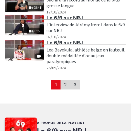
grosse langue
08:41
|
08:41
17/10/2024
Ecouter
Le 6/9 sur NRJ
L'interview de Jérémy frérot dans le 6/9
sur NRJ
07:56
|
07:56
02/10/2024
Ecouter
Le 6/9 sur NRJ
Léa Bayekula, athlète belge en fauteuil,
double médaillée d'or au jeux
paralympiques
|
26/09/2024
1
2
3
A PROPOS DE LA PLAYLIST
Le 6/9 sur NRJ