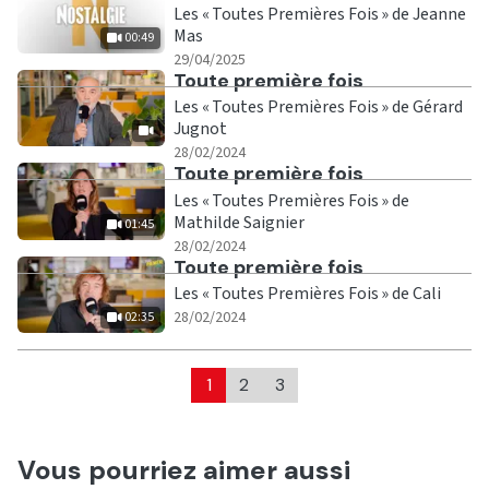
Les « Toutes Premières Fois » de Jeanne
Mas
00:49
|
00:49
29/04/2025
Ecouter
Toute première fois
Les « Toutes Premières Fois » de Gérard
Jugnot
|
28/02/2024
Ecouter
Toute première fois
Les « Toutes Premières Fois » de
Mathilde Saignier
01:45
|
01:45
28/02/2024
Ecouter
Toute première fois
Les « Toutes Premières Fois » de Cali
|
02:35
28/02/2024
02:35
1
2
3
Vous pourriez aimer aussi