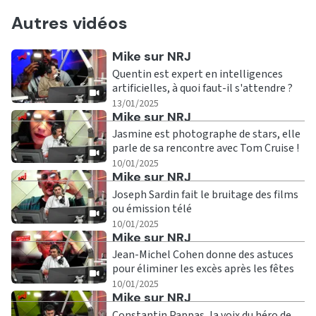
Autres vidéos
Ecouter
Mike sur NRJ
Quentin est expert en intelligences
artificielles, à quoi faut-il s'attendre ?
|
13/01/2025
Ecouter
Mike sur NRJ
Jasmine est photographe de stars, elle
parle de sa rencontre avec Tom Cruise !
|
10/01/2025
Ecouter
Mike sur NRJ
Joseph Sardin fait le bruitage des films
ou émission télé
|
10/01/2025
Ecouter
Mike sur NRJ
Jean-Michel Cohen donne des astuces
pour éliminer les excès après les fêtes
|
10/01/2025
Ecouter
Mike sur NRJ
Constantin Pappas, la voix du héro de