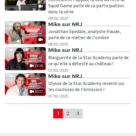
Squid Game parle de sa participation
dans la série
|
09/01/2025
Ecouter
Mike sur NRJ
Jonathan Spedale, analyste fraude,
parle de ce métier de l'ombre
|
08/01/2025
Ecouter
Mike sur NRJ
Marguerite de la Star Academy parle de
ce qu'elle a détesté au château !
13:16
|
13:16
07/01/2025
Ecouter
Mike sur NRJ
Ulysse de la Star Academy revient sur
les coulisses de l'émission !
10:27
|
10:27
07/01/2025
1
2
3