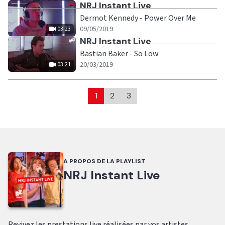
Ecouter
NRJ Instant Live
Dermot Kennedy - Power Over Me
|
03:23
09/05/2019
03:23
Ecouter
NRJ Instant Live
Bastian Baker - So Low
|
03:21
20/03/2019
03:21
1
2
3
A PROPOS DE LA PLAYLIST
NRJ Instant Live
Revivez les prestations live réalisées par vos artistes