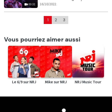
|
03:32
16/10/2022
03:32
1
2
3
Vous pourriez aimer aussi
Le 6/9 sur NRJ
Mike sur NRJ
NRJ Music Tour