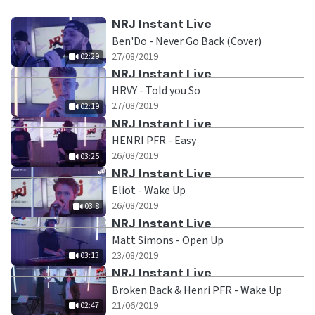
Ecouter
NRJ Instant Live
Ben'Do - Never Go Back (Cover)
|
02:29
27/08/2019
02:29
Ecouter
NRJ Instant Live
HRVY - Told you So
|
02:19
27/08/2019
02:19
Ecouter
NRJ Instant Live
HENRI PFR - Easy
|
03:25
26/08/2019
03:25
Ecouter
NRJ Instant Live
Eliot - Wake Up
|
03:8
26/08/2019
03:8
Ecouter
NRJ Instant Live
Matt Simons - Open Up
|
03:13
23/08/2019
03:13
Ecouter
NRJ Instant Live
Broken Back & Henri PFR - Wake Up
|
02:47
21/06/2019
02:47