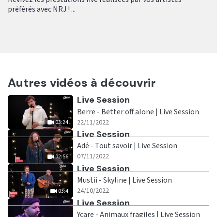
préférés avec NRJ ! ...
Autres vidéos à découvrir
Ecouter
Live Session
Berre - Better off alone | Live Session
|
03:24
22/11/2022
03:24
Ecouter
Live Session
Adé - Tout savoir | Live Session
|
02:56
07/11/2022
02:56
Ecouter
Live Session
Mustii - Skyline | Live Session
|
03:4
24/10/2022
03:4
Ecouter
Live Session
Ycare - Animaux fragiles | Live Session