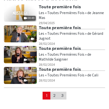
Ecouter
Toute première fois
Les « Toutes Premières Fois » de Jeanne
Mas
00:49
|
00:49
29/04/2025
Ecouter
Toute première fois
Les « Toutes Premières Fois » de Gérard
Jugnot
|
28/02/2024
Ecouter
Toute première fois
Les « Toutes Premières Fois » de
Mathilde Saignier
01:45
|
01:45
28/02/2024
Ecouter
Toute première fois
Les « Toutes Premières Fois » de Cali
|
02:35
28/02/2024
02:35
1
2
3