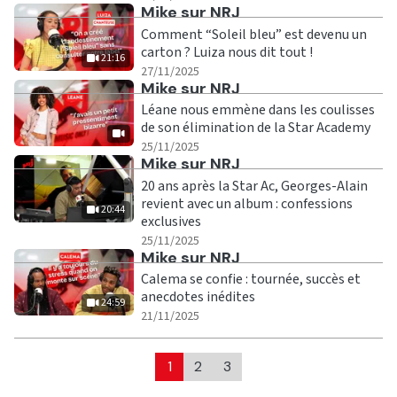
Ecouter
Mike sur NRJ
Comment “Soleil bleu” est devenu un
carton ? Luiza nous dit tout !
21:16
|
21:16
27/11/2025
Ecouter
Mike sur NRJ
Léane nous emmène dans les coulisses
de son élimination de la Star Academy
|
25/11/2025
Ecouter
Mike sur NRJ
20 ans après la Star Ac, Georges-Alain
revient avec un album : confessions
20:44
exclusives
|
20:44
25/11/2025
Ecouter
Mike sur NRJ
Calema se confie : tournée, succès et
anecdotes inédites
24:59
|
24:59
21/11/2025
1
2
3