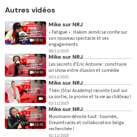
Autres vidéos
Ecouter
Mike sur NRJ
« Fatigué » : Hakim Jemili se confie sur
son nouveau spectacle et ses
18:32
engagements
|
18:32
08/12/2025
Ecouter
Mike sur NRJ
Les secrets d’Eric Antoine : construire
un show entre illusion et comédie
34:50
|
34:50
03/12/2025
Ecouter
Mike sur NRJ
Théo (Star Academy) raconte tout sur
sa sortie, la promo et la vie au château !
|
02/12/2025
Ecouter
Mike sur NRJ
Mosimann dévoile tout : tournée,
Dreamtracks et collaboration belge
15:30
recherchée !
|
15:30
01/12/2025