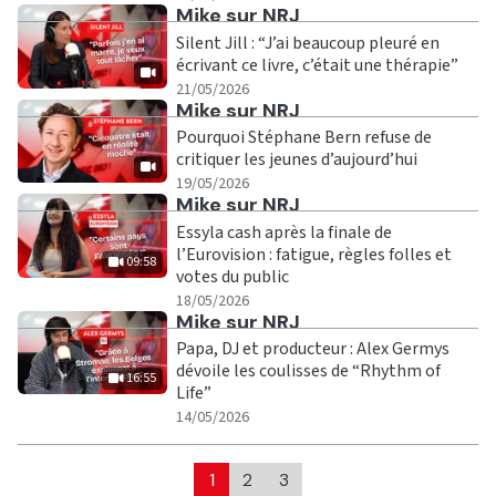
Ecouter
Mike sur NRJ
Silent Jill : “J’ai beaucoup pleuré en
écrivant ce livre, c’était une thérapie”
|
21/05/2026
Ecouter
Mike sur NRJ
Pourquoi Stéphane Bern refuse de
critiquer les jeunes d’aujourd’hui
|
19/05/2026
Ecouter
Mike sur NRJ
Essyla cash après la finale de
l’Eurovision : fatigue, règles folles et
09:58
votes du public
|
09:58
18/05/2026
Ecouter
Mike sur NRJ
Papa, DJ et producteur : Alex Germys
dévoile les coulisses de “Rhythm of
16:55
Life”
|
16:55
14/05/2026
1
2
3