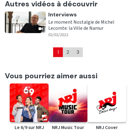
Autres vidéos à découvrir
Ecouter
Interviews
Le moment Nostalgie de Michel
Lecomte: la Ville de Namur
|
02/02/2022
1
2
3
Vous pourriez aimer aussi
Le 6/9 sur NRJ
NRJ Music Tour
NRJ Cover