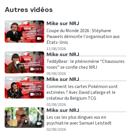
Autres vidéos
Ecouter
Mike sur NRJ
Coupe du Monde 2026 : Stéphane
Pauwels démonte l'organisation aux
États-Unis
|
11/06/2026
Ecouter
Mike sur NRJ
TeddyBear : le phénomène “Chaussures
roses” se confie chez NRJ
08:9
|
08:9
05/06/2026
Ecouter
Mike sur NRJ
Comment les cartes Pokémon sont
estimées ? Avec David Lafarge et le
15:3
créateur du Belgium TCG
|
15:3
02/06/2026
Ecouter
Mike sur NRJ
Les cas les plus dingues vus en
psychiatrie avec Samuel Leistedt
|
02/06/2026