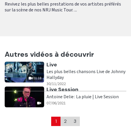
Revivez les plus belles prestations de vos artistes préférés
sur la scène de nos NRJ Music Tour. ...
Autres vidéos à découvrir
Ecouter
Live
Les plus belles chansons Live de Johnny
Hallyday
01:18
|
01:18
30/11/2022
Ecouter
Live Session
Antoine Delie : La pluie | Live Session
|
07/06/2021
1
2
3