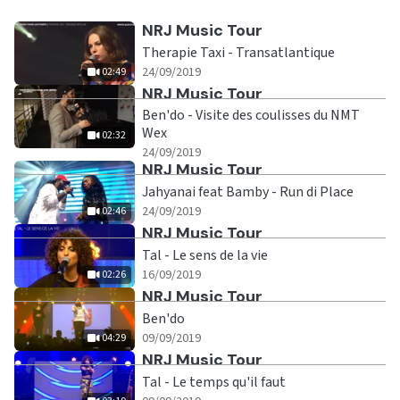
Ecouter
NRJ Music Tour
Therapie Taxi - Transatlantique
|
02:49
24/09/2019
02:49
Ecouter
NRJ Music Tour
Ben'do - Visite des coulisses du NMT
Wex
02:32
|
02:32
24/09/2019
Ecouter
NRJ Music Tour
Jahyanai feat Bamby - Run di Place
|
02:46
24/09/2019
02:46
Ecouter
NRJ Music Tour
Tal - Le sens de la vie
|
02:26
16/09/2019
02:26
Ecouter
NRJ Music Tour
Ben'do
|
04:29
09/09/2019
04:29
Ecouter
NRJ Music Tour
Tal - Le temps qu'il faut