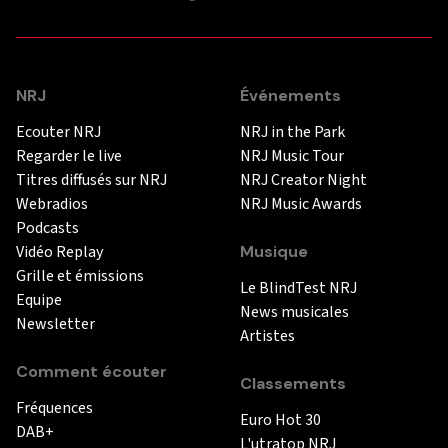
NRJ
Événements
Ecouter NRJ
NRJ in the Park
Regarder le live
NRJ Music Tour
Titres diffusés sur NRJ
NRJ Creator Night
Webradios
NRJ Music Awards
Podcasts
Vidéo Replay
Musique
Grille et émissions
Le BlindTest NRJ
Equipe
News musicales
Newsletter
Artistes
Comment écouter
Classements
Fréquences
Euro Hot 30
DAB+
L'utratop NRJ