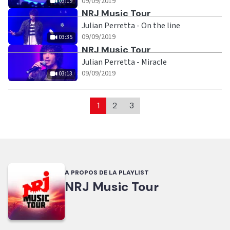
|
03:19
09/09/2019
03:19
Ecouter
NRJ Music Tour
Julian Perretta - On the line
|
03:35
09/09/2019
03:35
Ecouter
NRJ Music Tour
Julian Perretta - Miracle
|
03:13
09/09/2019
03:13
1
2
3
A PROPOS DE LA PLAYLIST
NRJ Music Tour