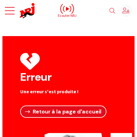
NRJ - Accueil
Ecouter NRJ
Erreur
Une erreur s'est produite !
Retour à la page d'accueil