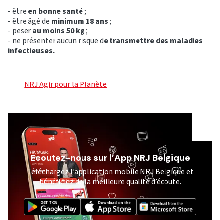
- être
en bonne santé
;
- être âgé de
minimum 18 ans
;
- peser
au moins 50 kg
;
- ne présenter aucun risque d
e transmettre des maladies
infectieuses.
NRJ Agir pour la Planète
Ecoutez-nous sur l’App NRJ Belgique
Téléchargez l’application mobile NRJ Belgique et
bénéficiez de la meilleure qualité d’écoute.