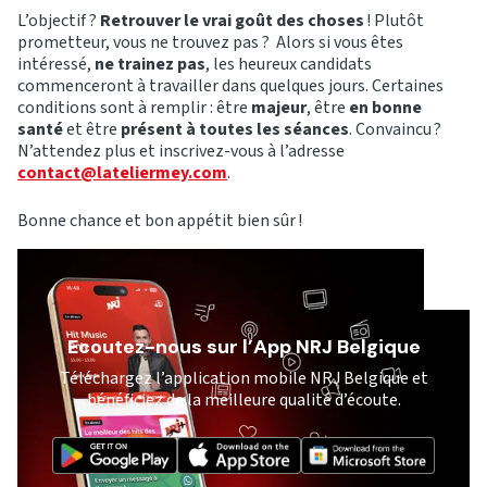
L’objectif ?
Retrouver le vrai goût des choses
! Plutôt
prometteur, vous ne trouvez pas ? Alors si vous êtes
intéressé,
ne trainez pas
, les heureux candidats
commenceront à travailler dans quelques jours. Certaines
conditions sont à remplir :
être
majeur
,
être
en bonne
santé
et être
présent à toutes les séances
. Convaincu ?
N’attendez plus et inscrivez-vous à l’adresse
contact@lateliermey.com
.
Bonne chance et bon appétit bien sûr !
Ecoutez-nous sur l’App NRJ Belgique
Téléchargez l’application mobile NRJ Belgique et
bénéficiez de la meilleure qualité d’écoute.