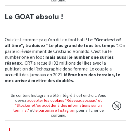
contenu.
Le GOAT absolu !
Oui c’est comme ça qu’on dit en football !
Le "Greatest of
all time", traduisez "Le plus grand de tous les temps".
On
parle ici évidemment de Cristiano Ronaldo. C’est lui le
number one en foot
mais aussi le number one sur les
réseaux.
CR7 a recueilli 32 millions de likes avec la
publication de l’échographie de sa femme. Le couple a
accueilli des jumeaux en 2021.
Même hors des terrains, le
mec arrive à mettre des doublés.
Un contenu Instagram a été intégré à cet endroit. Vous
devez
accepter les cookies "Réseaux sociaux" et
"Stocker et/ou accéder à des informations sur un
terminal"
et
le partenaire Instagram
pour afficher ce
contenu.