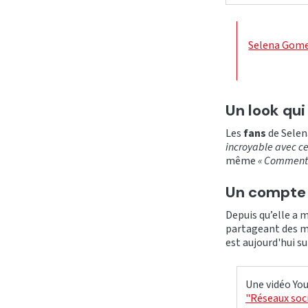
Selena Gome
Un look qu
Les
fans
de Selen
incroyable avec ce
même
« Comment p
Un compte T
Depuis qu’elle a 
partageant des mom
est aujourd'hui su
Une vidéo You
"Réseaux soci