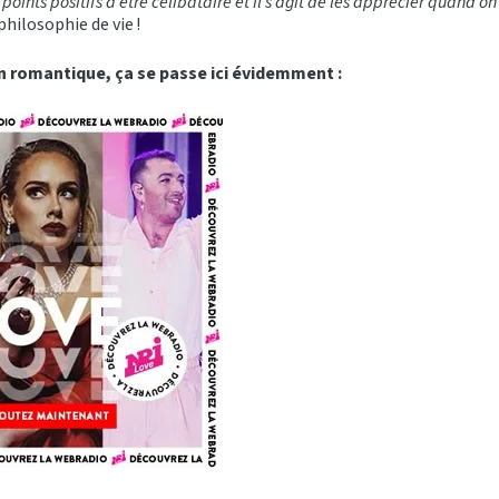
points positifs à être célibataire et il s’agit de les apprécier quand on
philosophie de vie !
un romantique, ça se passe ici évidemment :