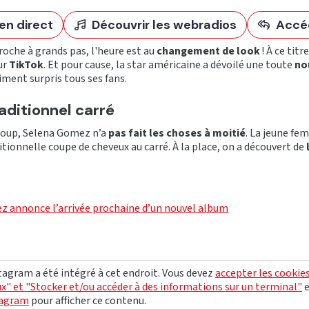
en direct
Découvrir les webradios
Accé
roche à grands pas, l'heure est au
changement de look
! À ce titr
ur
TikTok
. Et pour cause, la star américaine a dévoilé une toute
no
iment surpris tous ses fans.
aditionnel carré
coup, Selena Gomez n’a
pas fait les choses à moitié
. La jeune f
ditionnelle coupe de cheveux au carré. À la place, on a découvert de
 annonce l’arrivée prochaine d’un nouvel album
agram a été intégré à cet endroit. Vous devez
accepter les cookie
x" et "Stocker et/ou accéder à des informations sur un terminal"
tagram
pour afficher ce contenu.