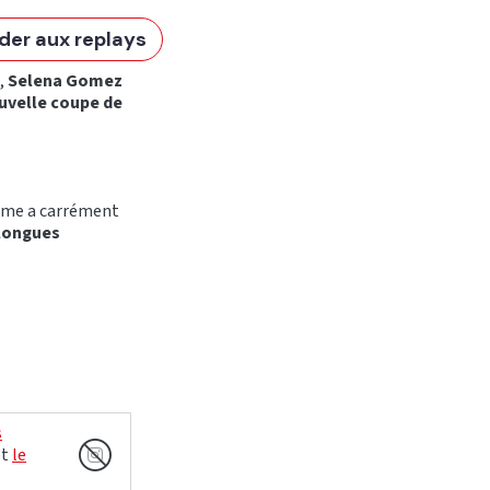
der aux replays
e,
Selena Gomez
uvelle coupe de
emme a carrément
longues
s
et
le