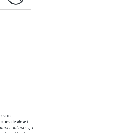
er son
lonnes de
New !
ement cool avec ça.