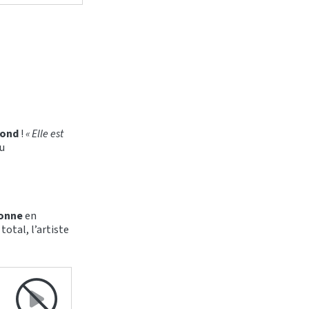
fond
!
« Elle est
u
sonne
en
total, l’artiste