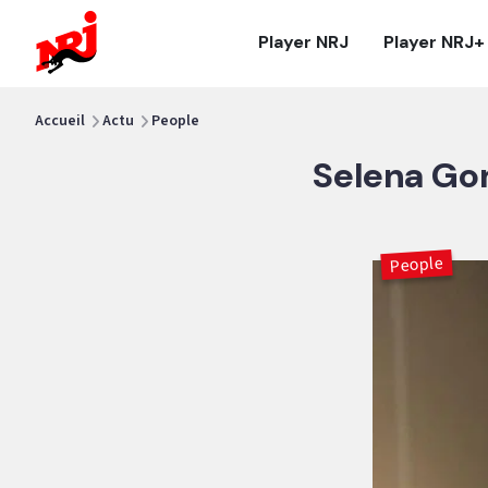
NRJ - Accueil
Player NRJ
Player NRJ+
vous êtes ici
Accueil
Actu
People
Selena Gom
People