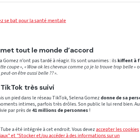
z se bat pour la santé mentale
i met tout le monde d’accord
a Gomez n’ont pas tardé à réagir. Ils sont unanimes : ils
kiffent à 
tte coupe », « Wow ok les cheveux comme ça je la trouve trop belle »
o
eut-on être aussi belle ?? ».
ikTok très suivi
mis un pied dans le réseau TikTok, Selena Gomez
donne de sa per
ents intimes, parfois très drôles. Son public le lui rend bien. Au 
ivie par près de
41 millions de personnes
!
Tube a été intégrée à cet endroit. Vous devez
accepter les cookies
aux" et "Stocker et/ou accéder à des informations sur un