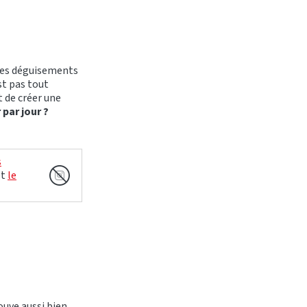
 les déguisements
t pas tout
nt de créer une
 par jour ?
s
et
le
ouve aussi bien