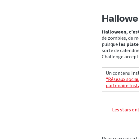
Hallowe
Halloween, c’est
de zombies, de m
puisque
les plat
sorte de calendrie
Challenge accept
Un contenu Inst
"Réseaux sociau
partenaire Ins
Les stars on
Pour ceux qui se l