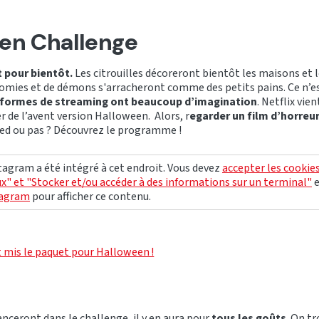
en Challenge
 pour bientôt.
Les citrouilles décoreront bientôt les maisons et
omies et de démons s'arracheront comme des petits pains. Ce n’es
eformes de streaming ont beaucoup d’imagination
. Netflix vie
r de l’avent version Halloween. Alors, r
egarder un film d’horreur
ed ou pas ? Découvrez le programme !
agram a été intégré à cet endroit. Vous devez
accepter les cookie
x" et "Stocker et/ou accéder à des informations sur un terminal"
tagram
pour afficher ce contenu.
t mis le paquet pour Halloween !
anceront dans le challenge, il y en aura pour
tous les goûts
. On tr