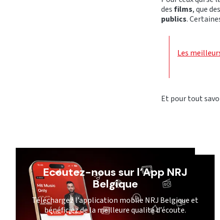
des
films
, que de
publics
. Certain
Les meilleur
Et pour tout savoi
Ecoutez-nous sur l’App NRJ
Belgique
Téléchargez l’application mobile NRJ Belgique et
bénéficiez de la meilleure qualité d’écoute.