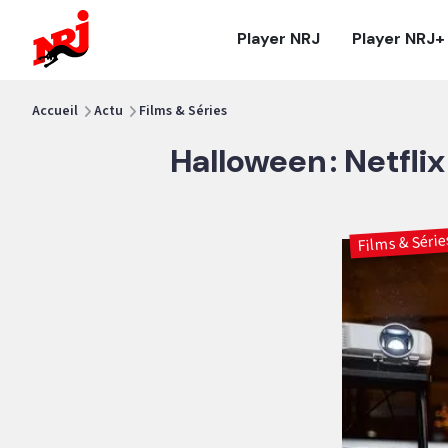
NRJ - Accueil
Player NRJ
Player NRJ+
vous êtes ici
Accueil
Actu
Films & Séries
Halloween : Netflix
Films & Série