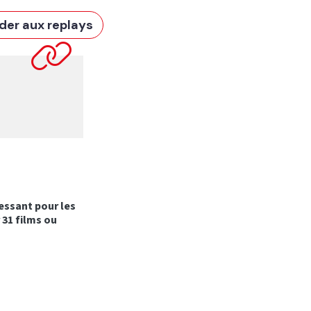
der aux replays
essant pour les
 31 films ou