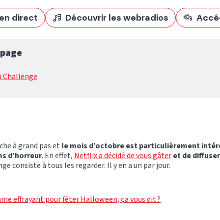
en direct
Découvrir les webradios
Accé
 page
 Challenge
he à grand pas et
le mois d’octobre est particulièrement intér
ms d’horreur
. En effet,
Netflix a décidé de vous gâter
et de diffuser
ge consiste à tous les regarder. Il y en a un par jour.
me effrayant pour fêter Halloween, ça vous dit ?