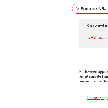
Ecouter NRJ 
Sur cette
Halloween
Halloween approc
amateurs de fil
séries !
Le challen
Un escape ga