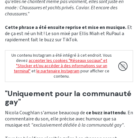
qu'elles ne chantent même pas vraiment, elles sont juste en
mode : Chaussures et yachts privés. Caviar. Et encore des
chaussures."
Cette phrase a été ensuite reprise et mise en musique.
Et
de ça est né un hit ! Le son mixé par Ellis Miah et RuPaul a
rapidement fait le buzz sur TikTok.
Un contenu Instagram a été intégré à cet endroit. Vous
devez
accepter les cookies "Réseaux sociaux" et
"Stocker et/ou accéder à des informations sur un
terminal"
et
le partenaire Instagram
pour afficher ce
contenu.
"Uniquement pour la communauté
gay"
Nicola Coughlan s'amuse beaucoup de
ce buzz inattendu
. En
commentaire du son, elle précise avec humour que sa
musique est
"exclusivement dédiée à la communauté gay"
.