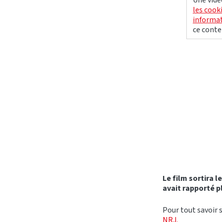
Une vidé
les cook
informat
ce conte
Le film sortira 
avait rapporté pl
Pour tout savoir s
NRJ.