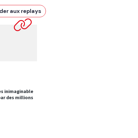
der aux replays
ès inimaginable
ar des millions