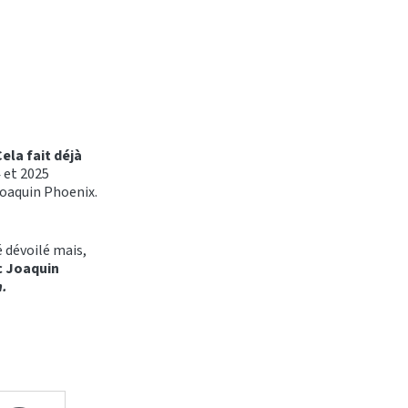
ela fait déjà
 et 2025
Joaquin Phoenix.
é dévoilé mais,
c Joaquin
n.