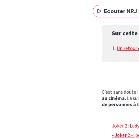
Ecouter NRJ 
Sur cette
Un retour e
C’est sans doute l
au cinéma.
La su
de personnes à 
Joker 2 : La
« Joker 2 » :