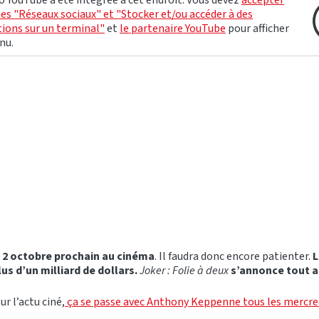
o YouTube a été intégrée à cet endroit. Vous devez
accepter
ies "Réseaux sociaux" et "Stocker et/ou accéder à des
ions sur un terminal"
et
le partenaire YouTube
pour afficher
nu.
le 2 octobre prochain au cinéma
. Il faudra donc encore patienter.
L
us d’un milliard de dollars.
Joker : Folie à deux
s’annonce tout a
ur l’actu ciné,
ça se passe avec Anthony Keppenne tous les mercred