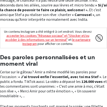
message, le chanteur n’a pas hésité une seule seconde. Il est
descendu dans les allées, sourire aux lèvres et micro tendu :
« Si j’ai
la chance de pouvoir te faire ce plaisir, welcome ! ».
Et c’est
ainsi que Stef a pu réaliser son rêve : chanter
« Carrousel »
, un
morceau qu’Amir interprète normalement avec Indila.
Un contenu Instagram a été intégré à cet endroit. Vous devez
accepter les cookies "Réseaux sociaux" et "Stocker et/ou
accéder à des informations sur un terminal"
et
le partenaire
Instagram
pour afficher ce contenu.
Des paroles personnalisées et un
moment viral
Cerise sur le gâteau ? Amir a même modifié les paroles pour
l’occasion :
« J’ai trouvé enfin l’essentiel, avec toi ma Stef »
. Le
public a fondu. TikTok aussi. La vidéo a dépassé les
126.000 vues
et
les commentaires sont unanimes : « C’est une amie à moi, c’était
son rêve », « Merci Amir pour cette émotion », « Un souvenir
inoubliable », ...
D’autres moments touchants ont marqué la soirée : une fillette