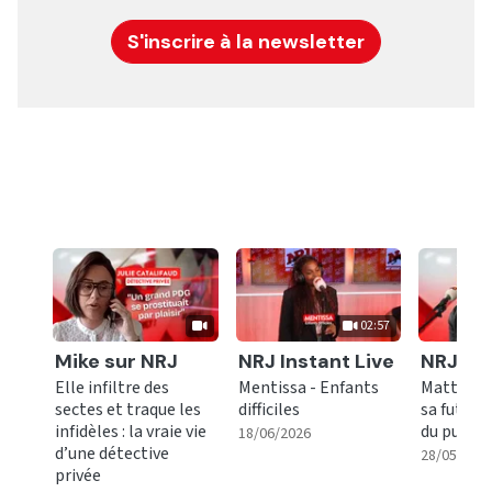
S'inscrire à la newsletter
02:57
Ecouter
Ecouter
Ecoute
Mike sur NRJ
NRJ Instant Live
NRJ Mu
Elle infiltre des
Mentissa - Enfants
Matt Pok
sectes et traque les
difficiles
sa future
infidèles : la vraie vie
du public
|
02:57
18/06/2026
d’une détective
28/05/202
privée