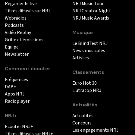
Regarder le live
NRJ Music Tour
Titres diffusés sur NRJ
NRJ Creator Night
Webradios
NRJ Music Awards
Podcasts
Vidéo Replay
Musique
Grille et émissions
Le BlindTest NRJ
Equipe
News musicales
Newsletter
Artistes
Comment écouter
Classements
Fréquences
Euro Hot 30
DAB+
L'utratop NRJ
Apps NRJ
Radioplayer
Actualités
NRJ+
Actualités
Concours
Ecouter NRJ+
Les engagements NRJ
Titres diffusés sur NRJ+