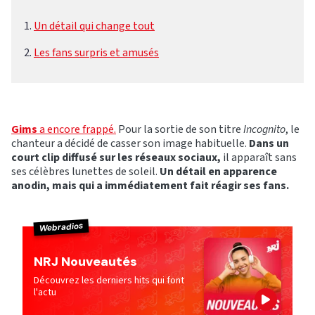
Un détail qui change tout
Les fans surpris et amusés
Gims
a encore frappé.
Pour la sortie de son titre
Incognito
, le
chanteur a décidé de casser son image habituelle.
Dans un
court clip diffusé sur les réseaux sociaux,
il apparaît sans
ses célèbres lunettes de soleil.
Un détail en apparence
anodin, mais qui a immédiatement fait réagir ses fans.
Webradios
NRJ Nouveautés
Découvrez les derniers hits qui font
l'actu