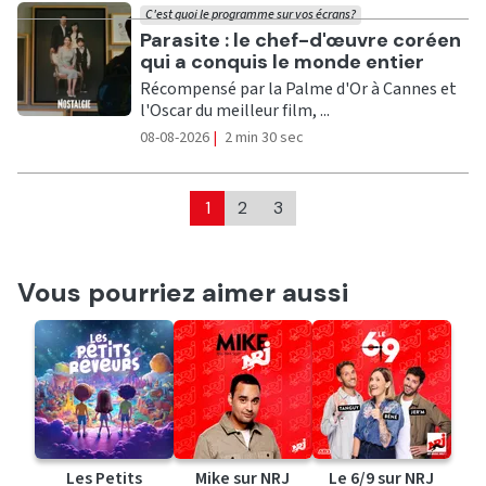
C'est quoi le programme sur vos écrans?
Ecouter
Parasite : le chef-d'œuvre coréen
qui a conquis le monde entier
Récompensé par la Palme d'Or à Cannes et
l'Oscar du meilleur film, ...
08-08-2026
|
2 min 30 sec
1
2
3
Vous pourriez aimer aussi
Les Petits
Mike sur NRJ
Le 6/9 sur NRJ