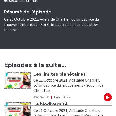
60 secondes climat
Résumé de l’épisode
Ce 25 Octobre 2021, Adélaïde Charlier, cofondatrice du
mouvement « Youth For Climate » nous parle de slow
fashion.
Episodes à la suite...
Ecouter
Les limites planétaires
Ce 22 Octobre 2021, Adélaïde Charlier,
cofondatrice du mouvement « Youth For
Climate » ...
22-10-2021
|
1 min 50 sec
Eco
Ecouter
La biodiversité
Ce 21 Octobre 2021, Adélaïde Charlier,
cofondatrice du mouvement « Youth For