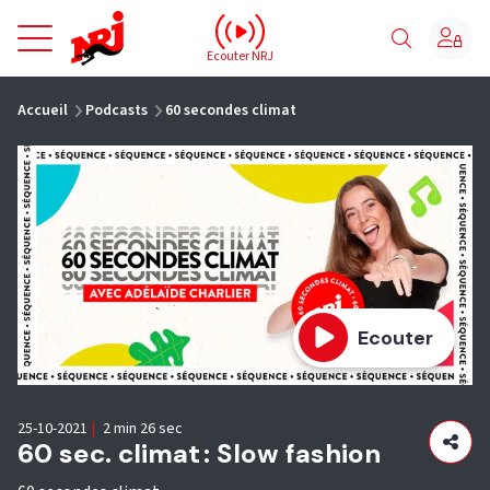
NRJ - Accueil
Ecouter NRJ
vous êtes ici
Accueil
Podcasts
60 secondes climat
Ecouter
25-10-2021
|
2 min 26 sec
60 sec. climat : Slow fashion