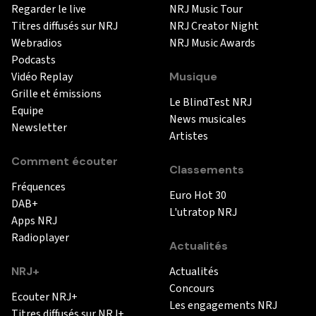
Regarder le live
NRJ Music Tour
Titres diffusés sur NRJ
NRJ Creator Night
Webradios
NRJ Music Awards
Podcasts
Vidéo Replay
Musique
Grille et émissions
Le BlindTest NRJ
Equipe
News musicales
Newsletter
Artistes
Comment écouter
Classements
Fréquences
Euro Hot 30
DAB+
L'utratop NRJ
Apps NRJ
Radioplayer
Actualités
NRJ+
Actualités
Concours
Ecouter NRJ+
Les engagements NRJ
Titres diffusés sur NRJ+