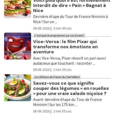
Voici pourquoi il est formellement
interdit de dire « Pain » Bagnat à
Nice
Dernière étape du Tour de France féminin à
Nice ! Sur un ...
09-08-2026
|
3 min 49 sec
C'est quoi le programme sur vos écrans?
Ecouter
Vice-Versa : le film Pixar qui
transforme nos émotions en
aventure
Avec Vice-Versa, Pixar réussit un pari aussi
audacieux que touchant : raconter ...
09-08-2026
|
2 min 39 sec
Les Détours de France du Chef Albert
Ecouter
Savez-vous ce que signifie
couper des légumes « en rouelles
» pour une vraie salade niçoise ?
Avant-dernière étape du Tour de France
féminin ! Sur les 175 km ...
08-08-2026
|
2 min 59 sec