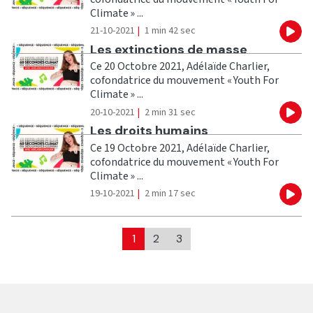
Climate » ...
21-10-2021
|
1 min 42 sec
Eco
Ecouter
Les extinctions de masse
Ce 20 Octobre 2021, Adélaïde Charlier,
cofondatrice du mouvement « Youth For
Climate » ...
20-10-2021
|
2 min 31 sec
Eco
Ecouter
Les droits humains
Ce 19 Octobre 2021, Adélaïde Charlier,
cofondatrice du mouvement « Youth For
Climate » ...
19-10-2021
|
2 min 17 sec
Eco
1
2
3