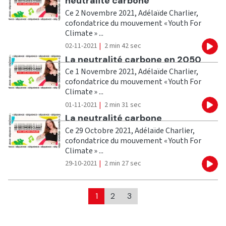
neutralité carbone
Ce 2 Novembre 2021, Adélaïde Charlier,
cofondatrice du mouvement « Youth For
Climate » ...
02-11-2021
|
2 min 42 sec
Eco
Ecouter
La neutralité carbone en 2050
Ce 1 Novembre 2021, Adélaïde Charlier,
cofondatrice du mouvement « Youth For
Climate » ...
01-11-2021
|
2 min 31 sec
Eco
Ecouter
La neutralité carbone
Ce 29 Octobre 2021, Adélaïde Charlier,
cofondatrice du mouvement « Youth For
Climate » ...
29-10-2021
|
2 min 27 sec
Eco
1
2
3