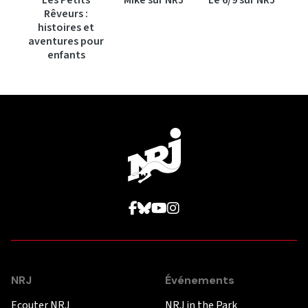
Rêveurs :
histoires et
aventures pour
enfants
NRJ
Événements
Ecouter NRJ
NRJ in the Park