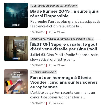
C'est quoi le programme sur vos écrans?
Ecouter
Blade Runner 2049 : la suite qui a
réussi l'impossible
Reprendre l'un des plus grands classiques de
la science-fiction relevait de la ...
10-08-2026
|
2 min 43 sec
Happy Days : Musique et souvenirs des années 60 et 70
Ecouter
[BEST OF] Sapore di sale : le goût
d’été venu d’Italie par Gino Paoli
Juillet 63. Gino Paoli dévoile Sapore di sale,
slow estival orchestré par ...
10-08-2026
|
2 min 19 sec
En Avant la Belgique !
Ecouter
Fen et son hommage à Stevie
Wonder : cinq ans sur les scènes
européennes
L'artiste belge Fen raconte comment un
concert de Stevie Wonder à Paris ...
10-08-2026
|
2 min 7 sec