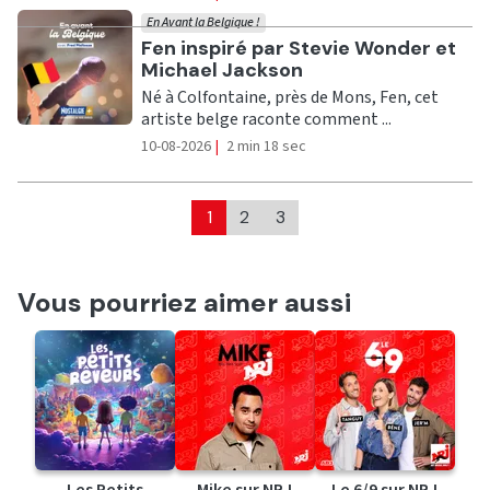
En Avant la Belgique !
Ecouter
Fen inspiré par Stevie Wonder et
Michael Jackson
Né à Colfontaine, près de Mons, Fen, cet
artiste belge raconte comment ...
10-08-2026
|
2 min 18 sec
1
2
3
Vous pourriez aimer aussi
Les Petits
Mike sur NRJ
Le 6/9 sur NRJ