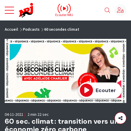
NRJ - Accueil
Ecouter NRJ
vous êtes ici
Accueil
Podcasts
60 secondes climat
Ecouter
04-11-2021
|
2 min 22 sec
60 sec. climat : transition vers une
économie zéro carbone