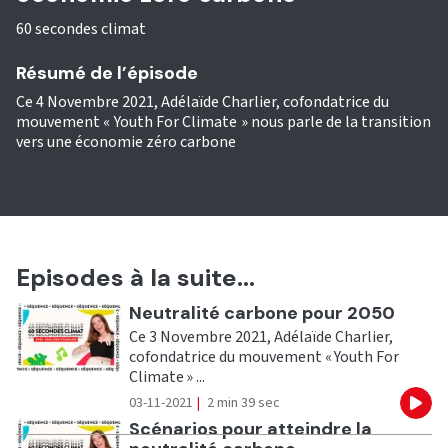
60 secondes climat
Résumé de l’épisode
Ce 4 Novembre 2021, Adélaïde Charlier, cofondatrice du
mouvement « Youth For Climate » nous parle de la transition
vers une économie zéro carbone
Episodes à la suite...
Ecouter
Neutralité carbone pour 2050
Ce 3 Novembre 2021, Adélaïde Charlier,
cofondatrice du mouvement « Youth For
Climate » ...
03-11-2021
|
2 min 39 sec
Eco
Ecouter
Scénarios pour atteindre la