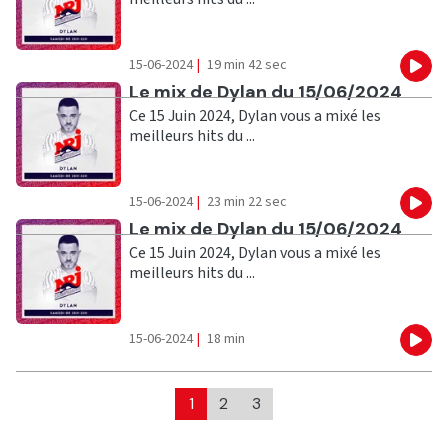
15-06-2024
|
19 min 42 sec
Eco
Ecouter
Le mix de Dylan du 15/06/2024
Ce 15 Juin 2024, Dylan vous a mixé les
meilleurs hits du ...
15-06-2024
|
23 min 22 sec
Eco
Ecouter
Le mix de Dylan du 15/06/2024
Ce 15 Juin 2024, Dylan vous a mixé les
meilleurs hits du ...
15-06-2024
|
18 min
Eco
1
2
3