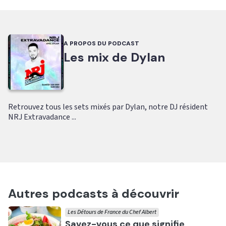
A PROPOS DU PODCAST
Les mix de Dylan
Retrouvez tous les sets mixés par Dylan, notre DJ résident
NRJ Extravadance ...
Autres podcasts à découvrir
Les Détours de France du Chef Albert
Ecouter
Savez-vous ce que signifie