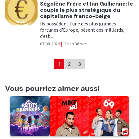
Ecouter
Ségolène Frère et Ian Gallienne: le
couple le plus stratégique du
capitalisme franco-belge
Ils possèdent l'une des plus grandes
fortunes d'Europe, pèsent des milliards,
c’est ...
07-08-2026
|
3 min 36 sec
1
2
3
Vous pourriez aimer aussi