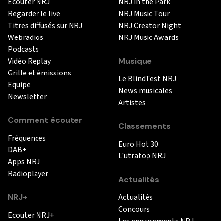
Ecouter NRJ
NRJ in the Park
Regarder le live
NRJ Music Tour
Titres diffusés sur NRJ
NRJ Creator Night
Webradios
NRJ Music Awards
Podcasts
Vidéo Replay
Musique
Grille et émissions
Le BlindTest NRJ
Equipe
News musicales
Newsletter
Artistes
Comment écouter
Classements
Fréquences
Euro Hot 30
DAB+
L'utratop NRJ
Apps NRJ
Radioplayer
Actualités
NRJ+
Actualités
Concours
Ecouter NRJ+
Les engagements NRJ