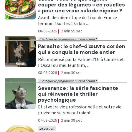
couper des légumes « en rouelles
» pour une vraie salade niçoise ?
Avant-dernière étape du Tour de France
féminin ! Sur les 175 km ...
08-08-2026
|
2 min 59 sec
C'est quoi le programme sur vos écrans?
Ecouter
Parasite : le chef-d'œuvre coréen
qui a conquis le monde entier
Récompensé par la Palme d'Or à Cannes et
l'Oscar du meilleur film, ...
08-08-2026
|
2 min 30 sec
C'est quoi le programme sur vos écrans?
Ecouter
Severance : la série fascinante
qui réinvente le thriller
psychologique
Et si votre vie professionnelle et votre vie
privée ne se rencontraient ...
07-08-2026
|
2 min 38 sec
Le portrait