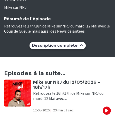
Mike sur NRJ
Résumé de l’épisode
Retrouvez le 17h/18h de Mike sur NRJ du mardi 12 Mai avec le
Coup de Gueule mais aussi des News déjantées.
Description complète
Episodes à la suite...
Ecouter
Mike sur NRJ du 12/05/2026 -
16h/17h
Retrouvez le 16h/17h de Mike sur NRJ du
mardi 12 Mai avec ...
12-05-2026
|
29 min 51 sec
Eco