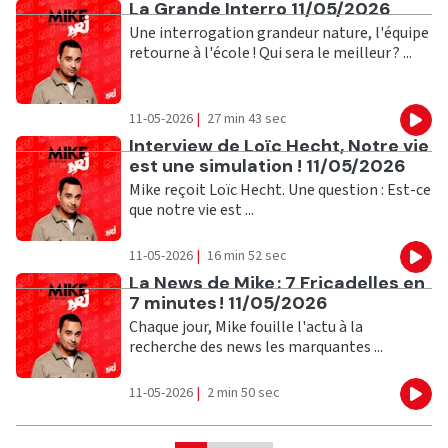
Ecouter
La Grande Interro 11/05/2026
Une interrogation grandeur nature, l'équipe
retourne à l'école ! Qui sera le meilleur ? ...
11-05-2026
|
27 min 43 sec
Eco
Ecouter
Interview de Loïc Hecht, Notre vie
est une simulation ! 11/05/2026
Mike reçoit Loïc Hecht. Une question : Est-ce
que notre vie est ...
11-05-2026
|
16 min 52 sec
Eco
Ecouter
La News de Mike : 7 Fricadelles en
7 minutes ! 11/05/2026
Chaque jour, Mike fouille l'actu à la
recherche des news les marquantes ...
11-05-2026
|
2 min 50 sec
Eco