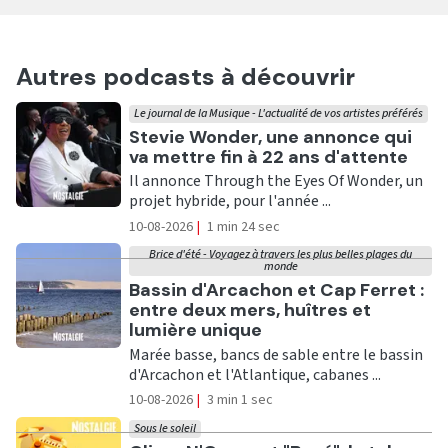
Autres podcasts à découvrir
Le journal de la Musique - L'actualité de vos artistes préférés
Ecouter
Stevie Wonder, une annonce qui
va mettre fin à 22 ans d'attente
Il annonce Through the Eyes Of Wonder, un
projet hybride, pour l'année ...
10-08-2026
|
1 min 24 sec
Brice d'été - Voyagez à travers les plus belles plages du
monde
Ecouter
Bassin d'Arcachon et Cap Ferret :
entre deux mers, huîtres et
lumière unique
Marée basse, bancs de sable entre le bassin
d'Arcachon et l'Atlantique, cabanes ...
10-08-2026
|
3 min 1 sec
Sous le soleil