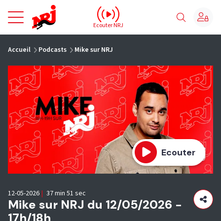
NRJ - Accueil
Ecouter NRJ
vous êtes ici
Accueil
Podcasts
Mike sur NRJ
Ecouter
12-05-2026
|
37 min 51 sec
Mike sur NRJ du 12/05/2026 -
17h/18h