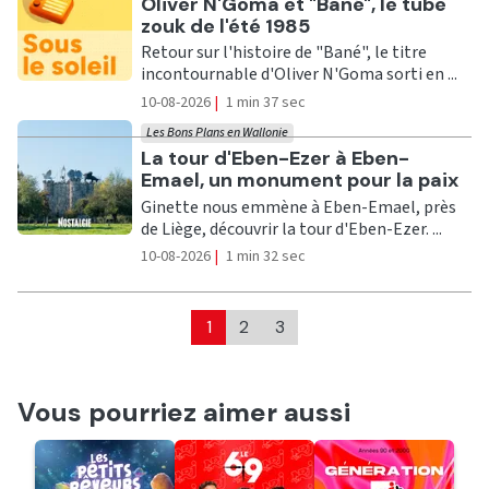
Ecouter
Oliver N'Goma et "Bané", le tube
zouk de l'été 1985
Retour sur l'histoire de "Bané", le titre
incontournable d'Oliver N'Goma sorti en ...
10-08-2026
|
1 min 37 sec
Les Bons Plans en Wallonie
Ecouter
La tour d'Eben-Ezer à Eben-
Emael, un monument pour la paix
Ginette nous emmène à Eben-Emael, près
de Liège, découvrir la tour d'Eben-Ezer. ...
10-08-2026
|
1 min 32 sec
1
2
3
Vous pourriez aimer aussi