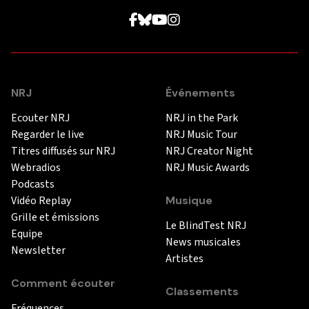
NRJ
Événements
Ecouter NRJ
NRJ in the Park
Regarder le live
NRJ Music Tour
Titres diffusés sur NRJ
NRJ Creator Night
Webradios
NRJ Music Awards
Podcasts
Vidéo Replay
Musique
Grille et émissions
Le BlindTest NRJ
Equipe
News musicales
Newsletter
Artistes
Comment écouter
Classements
Fréquences