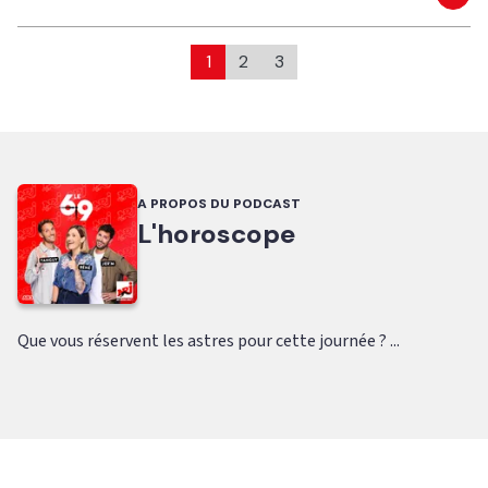
Eco
1
2
3
A PROPOS DU PODCAST
L'horoscope
Que vous réservent les astres pour cette journée ? ...