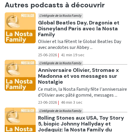
Autres podcasts à découvrir
L'intégrale de la Nosta Family
Ecouter
Global Beatles Day, Dragonia et
Disneyland Paris avec la Nosta
Family
Olivier et Isa fêtent le Global Beatles Day
avec anecdotes sur Abbey ...
25-06-2026
|
41 min 19 sec
L'intégrale de la Nosta Family
Ecouter
Anniversaire Olivier, Stromae x
Madonna et vos messages sur
Nostalgie
Ce matin, la Nosta Family fête l'anniversaire
d'Olivier avec pâté gommé, messages ...
23-06-2026
|
46 min 3 sec
L'intégrale de la Nosta Family
Ecouter
Rolling Stones aux USA, Toy Story
5, biopic Johnny Hallyday et
Jodaquiz: la Nosta Family du