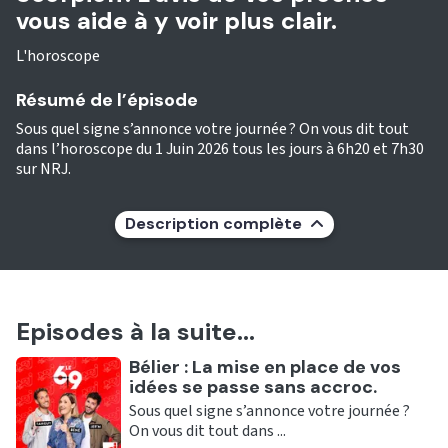
vous aide à y voir plus clair.
L'horoscope
Résumé de l’épisode
Sous quel signe s’annonce votre journée ? On vous dit tout
dans l’horoscope du 1 Juin 2026 tous les jours à 6h20 et 7h30
sur NRJ.
Description complète
Episodes à la suite...
Ecouter
Bélier : La mise en place de vos
idées se passe sans accroc.
Sous quel signe s’annonce votre journée ?
On vous dit tout dans ...