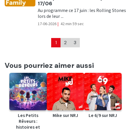
17/06
Au programme ce 17 juin : les Rolling Stones
lors de leur ...
17-06-2026
|
42 min 59 sec
1
2
3
Vous pourriez aimer aussi
Les Petits
Mike sur NRJ
Le 6/9 sur NRJ
Rêveurs :
histoires et