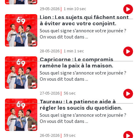
29-05-2026
|
1 min 10 sec
Eco
Ecouter
Lion : Les sujets qui fâchent sont
à éviter avec votre conjoint.
Sous quel signe s’annonce votre journée ?
On vous dit tout dans ...
28-05-2026
|
1 min 1 sec
Eco
Ecouter
Capricorne : Le compromis
ramène la paix à la maison.
Sous quel signe s’annonce votre journée ?
On vous dit tout dans ...
27-05-2026
|
56 sec
Eco
Ecouter
Taureau : La patience aide à
régler les soucis du quotidien.
Sous quel signe s’annonce votre journée ?
On vous dit tout dans ...
26-05-2026
|
59 sec