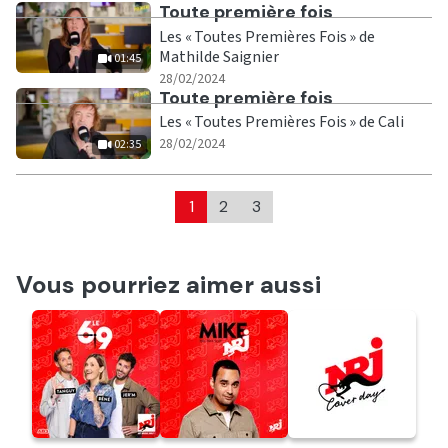
Ecouter
Toute première fois
Les « Toutes Premières Fois » de
Mathilde Saignier
01:45
|
01:45
28/02/2024
Ecouter
Toute première fois
Les « Toutes Premières Fois » de Cali
|
02:35
28/02/2024
02:35
1
2
3
Vous pourriez aimer aussi