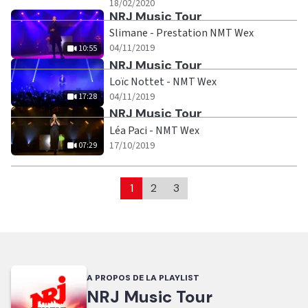
|
03:51
18/02/2020
Ecouter
NRJ Music Tour
Slimane - Prestation NMT Wex
|
10:55
04/11/2019
10:55
Ecouter
NRJ Music Tour
Loïc Nottet - NMT Wex
|
17:28
04/11/2019
17:28
Ecouter
NRJ Music Tour
Léa Paci - NMT Wex
|
07:29
17/10/2019
07:29
1
2
3
A PROPOS DE LA PLAYLIST
NRJ Music Tour