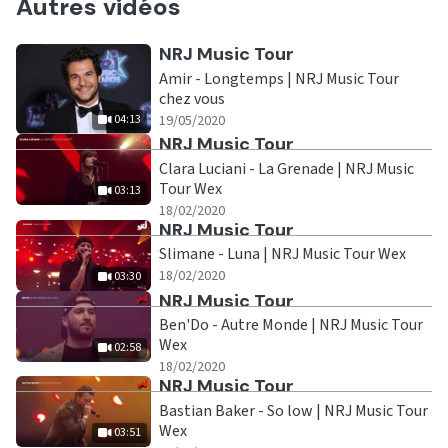
Autres vidéos
Ecouter
NRJ Music Tour
Amir - Longtemps | NRJ Music Tour
chez vous
|
04:13
19/05/2020
04:13
Ecouter
NRJ Music Tour
Clara Luciani - La Grenade | NRJ Music
Tour Wex
03:13
|
03:13
18/02/2020
Ecouter
NRJ Music Tour
Slimane - Luna | NRJ Music Tour Wex
|
03:30
18/02/2020
03:30
Ecouter
NRJ Music Tour
Ben'Do - Autre Monde | NRJ Music Tour
Wex
02:58
|
02:58
18/02/2020
Ecouter
NRJ Music Tour
Bastian Baker - So low | NRJ Music Tour
Wex
03:51