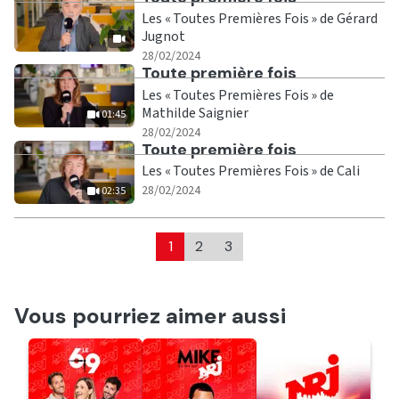
Les « Toutes Premières Fois » de Gérard
Jugnot
|
28/02/2024
Ecouter
Toute première fois
Les « Toutes Premières Fois » de
Mathilde Saignier
01:45
|
01:45
28/02/2024
Ecouter
Toute première fois
Les « Toutes Premières Fois » de Cali
|
02:35
28/02/2024
02:35
1
2
3
Vous pourriez aimer aussi