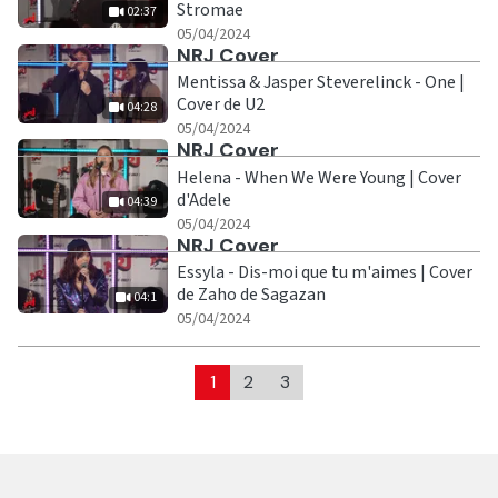
Stromae
02:37
|
02:37
05/04/2024
Ecouter
NRJ Cover
Mentissa & Jasper Steverelinck - One |
Cover de U2
04:28
|
04:28
05/04/2024
Ecouter
NRJ Cover
Helena - When We Were Young | Cover
d'Adele
04:39
|
04:39
05/04/2024
Ecouter
NRJ Cover
Essyla - Dis-moi que tu m'aimes | Cover
de Zaho de Sagazan
04:1
|
04:1
05/04/2024
1
2
3