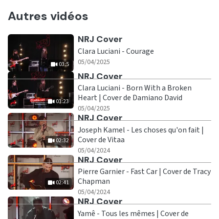
Autres vidéos
Ecouter
NRJ Cover
Clara Luciani - Courage
|
03:5
05/04/2025
03:5
Ecouter
NRJ Cover
Clara Luciani - Born With a Broken
Heart | Cover de Damiano David
03:23
|
03:23
05/04/2025
Ecouter
NRJ Cover
Joseph Kamel - Les choses qu'on fait |
Cover de Vitaa
02:32
|
02:32
05/04/2024
Ecouter
NRJ Cover
Pierre Garnier - Fast Car | Cover de Tracy
Chapman
02:41
|
02:41
05/04/2024
Ecouter
NRJ Cover
Yamê - Tous les mêmes | Cover de