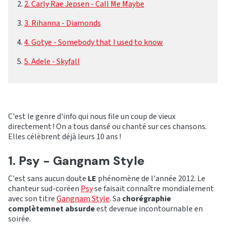
2. Carly Rae Jepsen - Call Me Maybe
3. Rihanna - Diamonds
4. Gotye - Somebody that I used to know
5. Adele - Skyfall
C'est le genre d'info qui nous file un coup de vieux
directement ! On a tous dansé ou chanté sur ces chansons.
Elles célèbrent déjà leurs 10 ans !
1. Psy - Gangnam Style
C'est sans aucun doute
LE
phénomène de l'année 2012. Le
chanteur sud-coréen
Psy
se faisait connaître mondialement
avec son titre
Gangnam Style
. Sa
chorégraphie
complètemnet absurde
est devenue incontournable en
soirée.