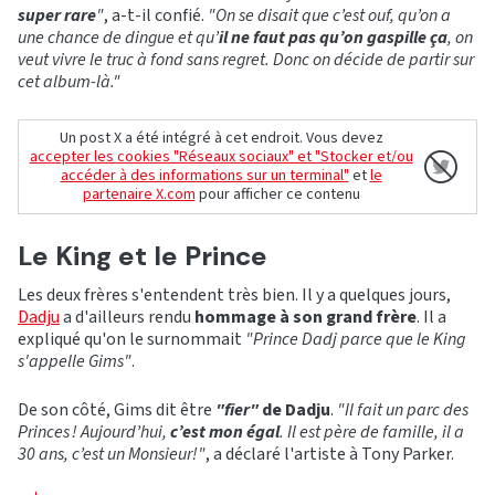
super rare
"
, a-t-il confié.
"On se disait que c’est ouf, qu’on a
une chance de dingue et qu’
il ne faut pas qu’on gaspille ça
, on
veut vivre le truc à fond sans regret. Donc on décide de partir sur
cet album-là."
Un post X a été intégré à cet endroit. Vous devez
accepter les cookies "Réseaux sociaux" et "Stocker et/ou
accéder à des informations sur un terminal"
et
le
partenaire X.com
pour afficher ce contenu
Le King et le Prince
Les deux frères s'entendent très bien. Il y a quelques jours,
Dadju
a d'ailleurs rendu
hommage à son grand frère
. Il a
expliqué qu'on le surnommait
"Prince Dadj parce que le King
s'appelle Gims"
.
De son côté, Gims dit être
"fier"
de Dadju
.
"Il fait un parc des
Princes !
Aujourd’hui,
c’est mon égal
. Il est père de famille, il a
30 ans, c’est un Monsieur!"
, a déclaré l'artiste à Tony Parker.