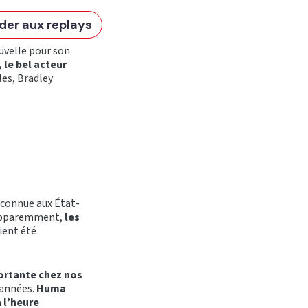
der aux replays
uvelle pour son
, le bel acteur
les, Bradley
ès connue aux État-
 Apparemment,
les
aient été
portante chez nos
années.
Huma
à l’heure