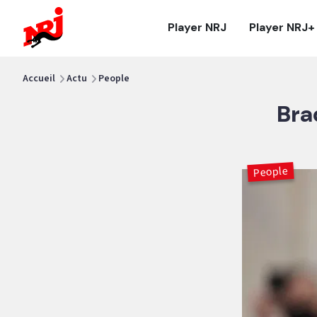
NRJ - Accueil
Player NRJ
Player NRJ+
vous êtes ici
Accueil
Actu
People
Bra
People