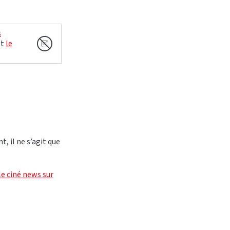
s
et
le
t, il ne s’agit que
le ciné news sur