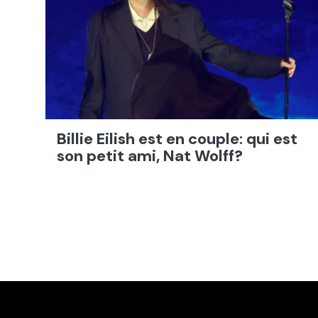
Billie Eilish est en couple: qui est
son petit ami, Nat Wolff?