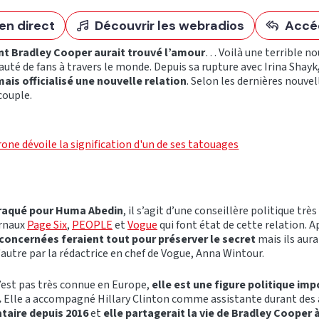
en direct
Découvrir les webradios
Accé
 Bradley Cooper aurait trouvé l’amour
… Voilà une terrible no
é de fans à travers le monde. Depuis sa rupture avec Irina Shayk
mais officialisé une nouvelle relation
. Selon les dernières nouvel
couple.
one dévoile la signification d'un de ses tatouages
 craqué pour Huma Abedin
, il s’agit d’une conseillère politique tr
urnaux
Page Six
,
PEOPLE
et
Vogue
qui font état de cette relation.
concernées feraient tout pour préserver le secret
mais ils aur
'autre par la rédactrice en chef de Vogue, Anna Wintour.
’est pas très connue en Europe,
elle est une figure politique im
.
Elle a accompagné Hillary Clinton comme assistante durant des 
ataire depuis 2016
et
elle partagerait la vie de Bradley Cooper 