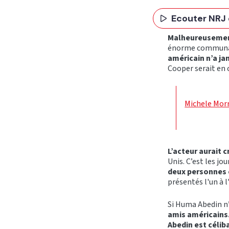
Ecouter NRJ 
Malheureusement
énorme communaut
américain n’a ja
Cooper serait en 
Michele Morr
L’acteur aurait
Unis. C’est les jo
deux personnes 
présentés l'un à l
Si Huma Abedin n
amis américains
Abedin est célib