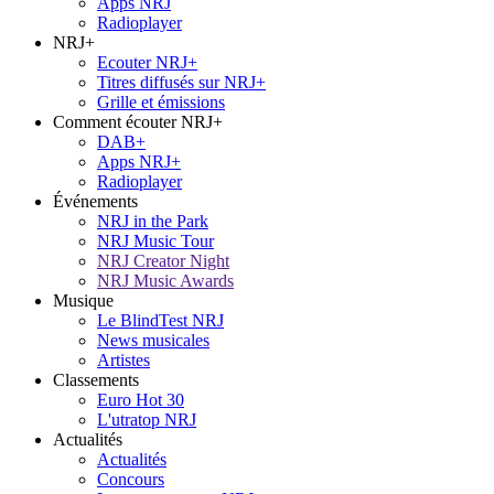
Apps NRJ
Radioplayer
NRJ+
Ecouter NRJ+
Titres diffusés sur NRJ+
Grille et émissions
Comment écouter NRJ+
DAB+
Apps NRJ+
Radioplayer
Événements
NRJ in the Park
NRJ Music Tour
NRJ Creator Night
NRJ Music Awards
Musique
Le BlindTest NRJ
News musicales
Artistes
Classements
Euro Hot 30
L'utratop NRJ
Actualités
Actualités
Concours