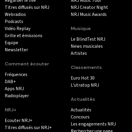
Regarder le live
NRJ Music Tour
Titres diffusés sur NRJ
NRJ Creator Night
Webradios
NRJ Music Awards
Podcasts
Vidéo Replay
Musique
Grille et émissions
Le BlindTest NRJ
Equipe
News musicales
Newsletter
Artistes
Comment écouter
Classements
Fréquences
Euro Hot 30
DAB+
L'utratop NRJ
Apps NRJ
Radioplayer
Actualités
NRJ+
Actualités
Concours
Ecouter NRJ+
Les engagements NRJ
Titres diffusés sur NRJ+
Rechercher une page