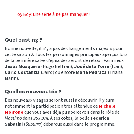
Toy Boy : une série à ne pas manquer !
Quel casting ?
Bonne nouvelle, il n’y a pas de changements majeurs pour
cette saison 2. Tous les personnages principaux aperçus lors
de la permière salve d’épisodes seront de retour. Parmi eux,
Jesus Mosquera
(Hugo Beltran),
José de la Torre
(Ivan),
Carlo Costanzia
(Jairo) ou encore
Maria Pedraza
(Triana
Marin).
Quelles nouveautés ?
Des nouveaux visages seront aussi à découvrir. Il y aura
notamment la participation très attendue de
Michele
Morrone
que vous avez déjà pu apercevoir dans le rôle de
Massimo
dans
365 Dni
. À ses cotés, la belle
Federica
Sabatini
(
Suburra
) débarque aussi dans le programme.