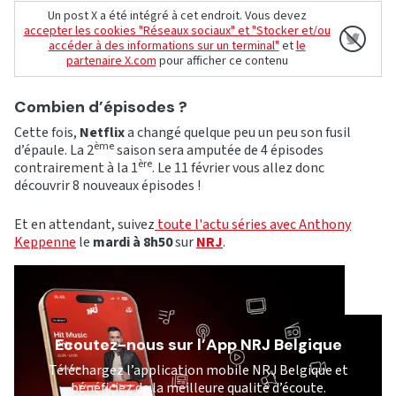
Un post X a été intégré à cet endroit. Vous devez
accepter les cookies "Réseaux sociaux" et "Stocker et/ou
accéder à des informations sur un terminal"
et
le
partenaire X.com
pour afficher ce contenu
Combien d’épisodes ?
Cette fois,
Netflix
a changé quelque peu un peu son fusil
ème
d’épaule. La 2
saison sera amputée de 4 épisodes
ère
contrairement à la 1
. Le 11 février vous allez donc
découvrir
8 nouveaux épisodes !
Et en attendant, suivez
toute l'actu séries avec Anthony
Keppenne
le
mardi à 8h50
sur
NRJ
.
Ecoutez-nous sur l’App NRJ Belgique
Téléchargez l’application mobile NRJ Belgique et
bénéficiez de la meilleure qualité d’écoute.