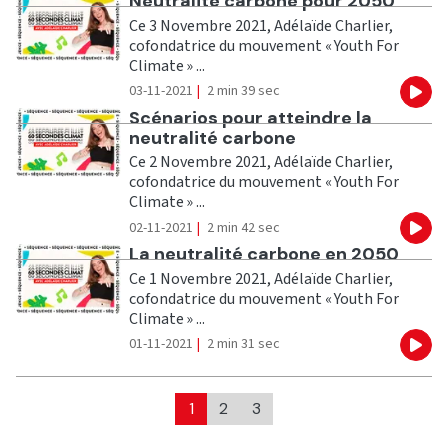
Ecouter
Neutralité carbone pour 2050
Ce 3 Novembre 2021, Adélaïde Charlier,
cofondatrice du mouvement « Youth For
Climate » ...
03-11-2021
|
2 min 39 sec
Eco
Ecouter
Scénarios pour atteindre la
neutralité carbone
Ce 2 Novembre 2021, Adélaïde Charlier,
cofondatrice du mouvement « Youth For
Climate » ...
02-11-2021
|
2 min 42 sec
Eco
Ecouter
La neutralité carbone en 2050
Ce 1 Novembre 2021, Adélaïde Charlier,
cofondatrice du mouvement « Youth For
Climate » ...
01-11-2021
|
2 min 31 sec
Eco
1
2
3