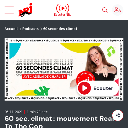
NRJ - Accueil
Ecouter NRJ
vous êtes ici
Accueil
Podcasts
60 secondes climat
Ecouter
05-11-2021
|
1 min 23 sec
60 sec. climat : mouvement Real
To The Cop