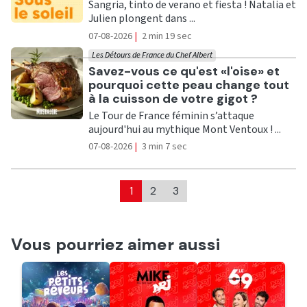
Sangria, tinto de verano et fiesta ! Natalia et
Julien plongent dans ...
07-08-2026
|
2 min 19 sec
Les Détours de France du Chef Albert
Ecouter
Savez-vous ce qu'est «l'oise» et
pourquoi cette peau change tout
à la cuisson de votre gigot ?
Le Tour de France féminin s’attaque
aujourd'hui au mythique Mont Ventoux ! ...
07-08-2026
|
3 min 7 sec
1
2
3
Vous pourriez aimer aussi