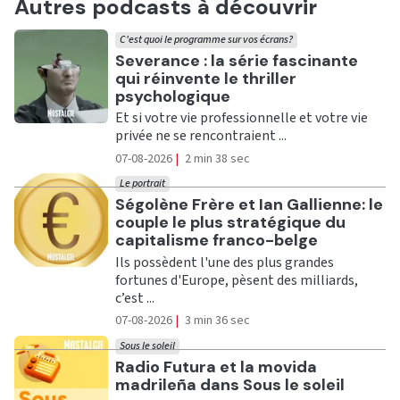
Autres podcasts à découvrir
C'est quoi le programme sur vos écrans?
Ecouter
Severance : la série fascinante
qui réinvente le thriller
psychologique
Et si votre vie professionnelle et votre vie
privée ne se rencontraient ...
07-08-2026
|
2 min 38 sec
Le portrait
Ecouter
Ségolène Frère et Ian Gallienne: le
couple le plus stratégique du
capitalisme franco-belge
Ils possèdent l'une des plus grandes
fortunes d'Europe, pèsent des milliards,
c’est ...
07-08-2026
|
3 min 36 sec
Sous le soleil
Ecouter
Radio Futura et la movida
madrileña dans Sous le soleil