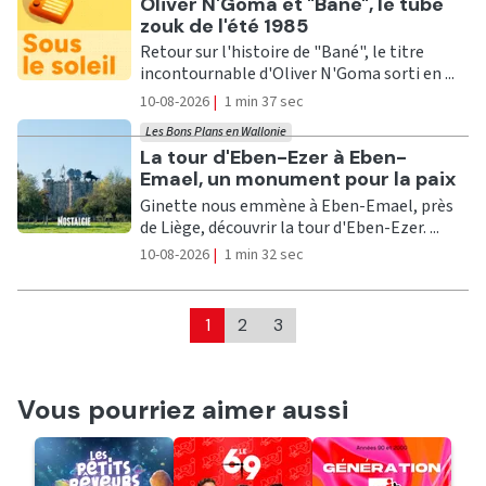
Ecouter
Oliver N'Goma et "Bané", le tube
zouk de l'été 1985
Retour sur l'histoire de "Bané", le titre
incontournable d'Oliver N'Goma sorti en ...
10-08-2026
|
1 min 37 sec
Les Bons Plans en Wallonie
Ecouter
La tour d'Eben-Ezer à Eben-
Emael, un monument pour la paix
Ginette nous emmène à Eben-Emael, près
de Liège, découvrir la tour d'Eben-Ezer. ...
10-08-2026
|
1 min 32 sec
1
2
3
Vous pourriez aimer aussi