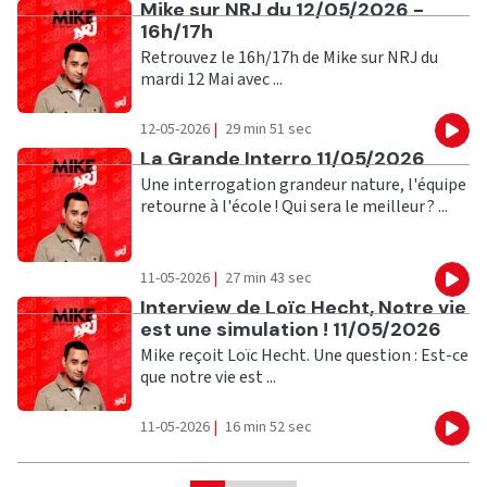
Ecouter
Mike sur NRJ du 12/05/2026 -
16h/17h
Retrouvez le 16h/17h de Mike sur NRJ du
mardi 12 Mai avec ...
12-05-2026
|
29 min 51 sec
Eco
Ecouter
La Grande Interro 11/05/2026
Une interrogation grandeur nature, l'équipe
retourne à l'école ! Qui sera le meilleur ? ...
11-05-2026
|
27 min 43 sec
Eco
Ecouter
Interview de Loïc Hecht, Notre vie
est une simulation ! 11/05/2026
Mike reçoit Loïc Hecht. Une question : Est-ce
que notre vie est ...
11-05-2026
|
16 min 52 sec
Eco