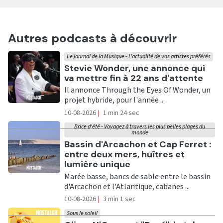
Autres podcasts à découvrir
Le journal de la Musique - L'actualité de vos artistes préférés
Ecouter
Stevie Wonder, une annonce qui
va mettre fin à 22 ans d'attente
Il annonce Through the Eyes Of Wonder, un
projet hybride, pour l'année ...
10-08-2026
|
1 min 24 sec
Brice d'été - Voyagez à travers les plus belles plages du
monde
Ecouter
Bassin d'Arcachon et Cap Ferret :
entre deux mers, huîtres et
lumière unique
Marée basse, bancs de sable entre le bassin
d'Arcachon et l'Atlantique, cabanes ...
10-08-2026
|
3 min 1 sec
Sous le soleil