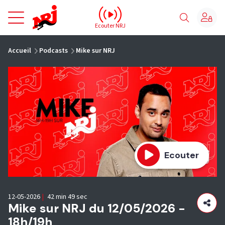
NRJ - Accueil
Ecouter NRJ
vous êtes ici
Accueil
Podcasts
Mike sur NRJ
Ecouter
12-05-2026
|
42 min 49 sec
Mike sur NRJ du 12/05/2026 -
18h/19h