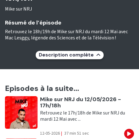
Mike sur NRJ
Résumé de l’épisode
Retrouvez le 18h/19h de Mike sur NRJ du mardi 12 Mai avec
Mac Lesggy, légende des Sciences et de la Télévision !
Description complète
Episodes à la suite...
Ecouter
Mike sur NRJ du 12/05/2026 -
17h/18h
Retrouvez le 17h/18h de Mike sur NRJ du
mardi 12 Mai avec ...
12-05-2026
|
37 min 51 sec
Eco